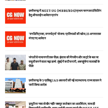
छत्तीसगढ़ में NEET-UG (MBBS/BDS) प्रथम चरण काउंसिलिंग
हेतु ऑनलाईन आवेदन प्रारंभ
‘वन डिस्ट्रिक्ट, वन स्पोर्ट्स’ योजना: प्रतिभाओं की खोज, 15 अगस्त तक
मंगाए गए आवेदन
जंगलों से मायानगरी तक पीछा: इंसास की मैगजीन और कट्टे के बल पर
वसूली करने वाला चढ़ा हत्थे .मुंबई में कटी फरारी, अब पहुंचेगा सलाखों के
पीछे!
छत्तीसगढ़ के 5 प्रशिक्षु IAS अफसरों की नई पदस्थापना: राज्य शासन ने
जारी किया आदेश
ड्यूटी पर नशा तो खैर नहीं! जशपुर कलेक्टर का अल्टीमेटम, साथ ही