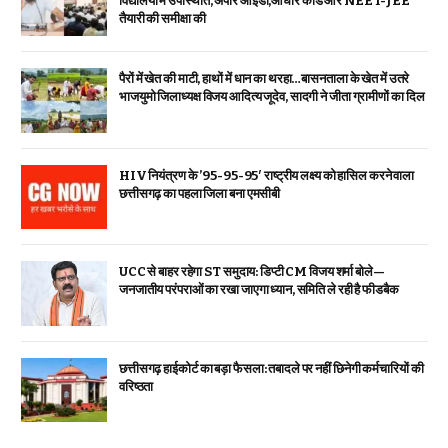
विद्यालयों में उपस्थिति, अपार आईडी,आधार कार्ड और NEET-JEE
तैयारी की समीक्षा की
पैरों में खेत की माटी, हाथों में धान का थरहा…बासनताला के खेत में उतरे
भाजयुमो जिलाध्यक्ष विजय आदित्य जूदेव, सादगी ने जीता ग्रामीणों का दिल
HIV नियंत्रण के ’95-95-95′ राष्ट्रीय लक्ष्य को हासिल करने वाला
छत्तीसगढ़ का पहला जिला बना एमसीबी
UCC से बाहर रहेगा ST समुदाय: डिप्टी CM विजय शर्मा बोले—
जनजातीय परंपराओं का रखा जाएगा ध्यान, समिति ले रही है फीडबैक
छत्तीसगढ़ हाईकोर्ट का बड़ा फैसला: तबादले पर नहीं छिनेगी कर्मचारियों की
वरिष्ठता