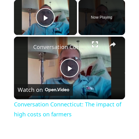
×
Now Playing
Play Video
×
Conversation Connecticut: The impact of high costs on farmers
Play
Watch on
Video
Conversation Connecticut: The impact of
high costs on farmers