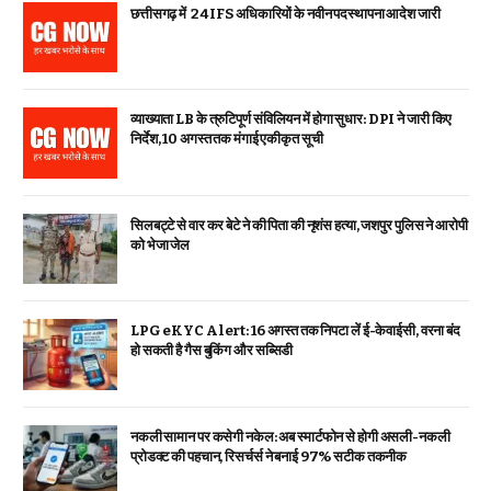
छत्तीसगढ़ में 24 IFS अधिकारियों के नवीन पदस्थापना आदेश जारी
व्याख्याता LB के त्रुटिपूर्ण संविलियन में होगा सुधार: DPI ने जारी किए
निर्देश, 10 अगस्त तक मंगाई एकीकृत सूची
सिलबट्टे से वार कर बेटे ने की पिता की नृशंस हत्या, जशपुर पुलिस ने आरोपी
को भेजा जेल
LPG eKYC Alert: 16 अगस्त तक निपटा लें ई-केवाईसी, वरना बंद
हो सकती है गैस बुकिंग और सब्सिडी
नकली सामान पर कसेगी नकेल: अब स्मार्टफोन से होगी असली-नकली
प्रोडक्ट की पहचान, रिसर्चर्स ने बनाई 97% सटीक तकनीक