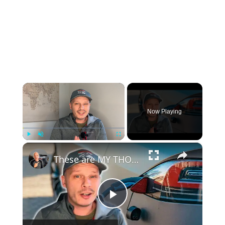
×
Now Playing
×
Play
Unmute
Fullscreen
These are MY THOUGHTS on Electric Vehicles Right Now...
Play