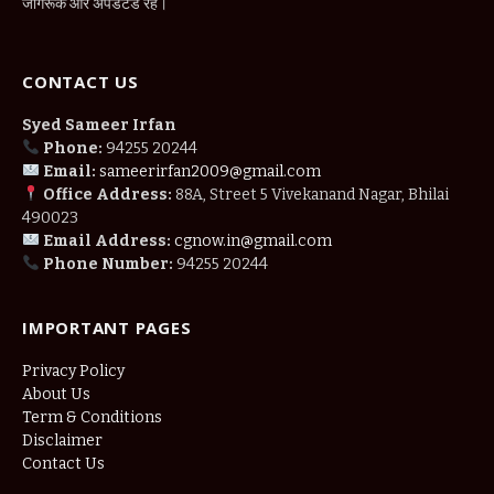
जागरूक और अपडेटेड रहें।
CONTACT US
Syed Sameer Irfan
Phone:
94255 20244
Email:
sameerirfan2009@gmail.com
Office Address:
88A, Street 5 Vivekanand Nagar, Bhilai
490023
Email Address:
cgnow.in@gmail.com
Phone Number:
94255 20244
IMPORTANT PAGES
Privacy Policy
About Us
Term & Conditions
Disclaimer
Contact Us