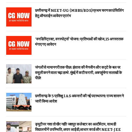
छत्तीसगढ़ में NEET-UG (MBBS/BDS) प्रथम चरण काउंसिलिंग
हेतु ऑनलाईन आवेदन प्रारंभ
‘वन डिस्ट्रिक्ट, वन स्पोर्ट्स’ योजना: प्रतिभाओं की खोज, 15 अगस्त तक
मंगाए गए आवेदन
जंगलों से मायानगरी तक पीछा: इंसास की मैगजीन और कट्टे के बल पर
वसूली करने वाला चढ़ा हत्थे .मुंबई में कटी फरारी, अब पहुंचेगा सलाखों के
पीछे!
छत्तीसगढ़ के 5 प्रशिक्षु IAS अफसरों की नई पदस्थापना: राज्य शासन ने
जारी किया आदेश
ड्यूटी पर नशा तो खैर नहीं! जशपुर कलेक्टर का अल्टीमेटम, साथ ही
विद्यालयों में उपस्थिति, अपार आईडी,आधार कार्ड और NEET-JEE