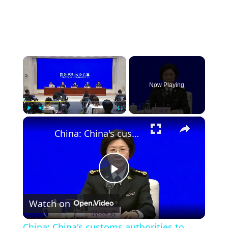
×
Now Playing
×
Play
Unmute
Fullscreen
China: China's customs authorities to boost institutional innovation, tech empowerment to facilitate cross-border trade.
Play
Watch on
Video
China: China's customs authorities to