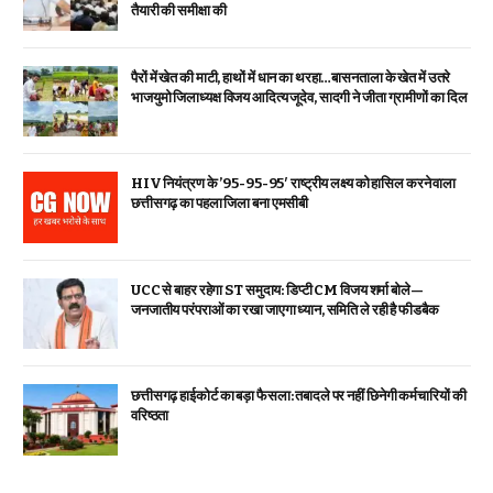
तैयारी की समीक्षा की
पैरों में खेत की माटी, हाथों में धान का थरहा…बासनताला के खेत में उतरे
भाजयुमो जिलाध्यक्ष विजय आदित्य जूदेव, सादगी ने जीता ग्रामीणों का दिल
HIV नियंत्रण के ’95-95-95′ राष्ट्रीय लक्ष्य को हासिल करने वाला
छत्तीसगढ़ का पहला जिला बना एमसीबी
UCC से बाहर रहेगा ST समुदाय: डिप्टी CM विजय शर्मा बोले—
जनजातीय परंपराओं का रखा जाएगा ध्यान, समिति ले रही है फीडबैक
छत्तीसगढ़ हाईकोर्ट का बड़ा फैसला: तबादले पर नहीं छिनेगी कर्मचारियों की
वरिष्ठता