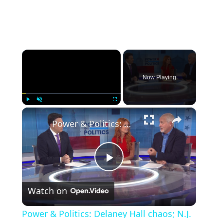
×
Now Playing
×
Play
Unmute
Fullscreen
Power & Politics: Delaney Hall chaos; N.J. primary election nears; AI data center concerns
Play
Watch on
Video
Power & Politics: Delaney Hall chaos; N.J.