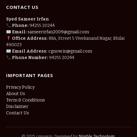
CONTACT US
Syed Sameer Irfan
Phone:
94255 20244
Email:
sameerirfan2009@gmail.com
Office Address:
88A, Street 5 Vivekanand Nagar, Bhilai
490023
Email Address:
cgnow.in@gmail.com
Phone Number:
94255 20244
IMPORTANT PAGES
Privacy Policy
About Us
Term & Conditions
Disclaimer
Contact Us
© 2025 cgnow.in. Designed by
Nimble Technology
.