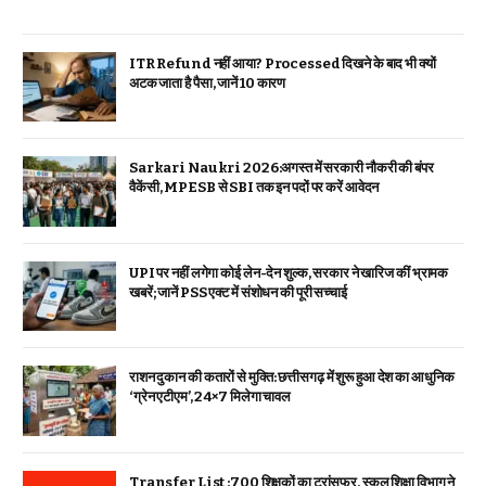
ITR Refund नहीं आया? Processed दिखने के बाद भी क्यों
अटक जाता है पैसा, जानें 10 कारण
Sarkari Naukri 2026:अगस्त में सरकारी नौकरी की बंपर
वैकेंसी, MPESB से SBI तक इन पदों पर करें आवेदन
UPI पर नहीं लगेगा कोई लेन-देन शुल्क, सरकार ने खारिज कीं भ्रामक
खबरें; जानें PSS एक्ट में संशोधन की पूरी सच्चाई
राशन दुकान की कतारों से मुक्ति: छत्तीसगढ़ में शुरू हुआ देश का आधुनिक
‘ग्रेन एटीएम’, 24×7 मिलेगा चावल
Transfer List :700 शिक्षकों का ट्रांसफर, स्कूल शिक्षा विभाग ने