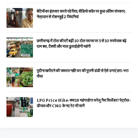
बेटियों का इंतजार करते रहे पिता, वीडियो कॉल पर हुआ अंतिम संस्कार;
नेत्रदान से रोशन हुई 2 जिंदगियां
छत्तीसगढ़ में टोल की दरें बढ़ीं: 10 टोल प्लाजा पर 5 से 10 रुपये तक बढ़े
दाम बस, टैक्सी और माल ढुलाई होगी महंगी
पुदीना खरीदने की जरूरत नहीं! घर की पुरानी डंडी से ऐसे उगाएं हरा-भरा
पौधा
LPG Price Hike: क्या ₹18 महंगा होगा घरेलू गैस सिलेंडर? पेट्रोल-
डीजल और CNG के नए रेट भी जानें