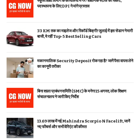
स्कूल शिक्षा विभाग के कार्यालयों में गैर-शैक्षणिक स्टाफ का संकट,
पदस्थापना के लिए DPI ने मांगे प्रस्ताव
33 KM तक का माइलेज और रिकॉर्ड बिक्री! जुलाई में इस सेडान ने मारी
बाजी, ये रहीं Top-5 Best Selling Cars
मकान मालिक Security Deposit रोक रहा है? जानें पैसा वापस लेने
का कानूनी तरीका
बिना शाला प्रबंधन समिति (SMC) के मनेगा 15 अगस्त, लोक शिक्षण
संचालनालय ने जारी किए निर्देश
₹13.69 लाख में नई Mahindra Scorpio N Facelift, जानें
नए फीचर्स और सभी वेरिएंट की कीमत