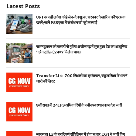
Latest Posts
UPI पर नहीं लगेगा कोई लेन-देन शुल्क, सरकार ने खारिज कीं भ्रामक
खबरें; जानें PSS एक्ट में संशोधन की पूरी सच्चाई
राशन दुकान की कतारों से मुक्ति: छत्तीसगढ़ में शुरू हुआ देश का आधुनिक
‘ग्रेन एटीएम’, 24×7 मिलेगा चावल
Transfer List :700 शिक्षकों का ट्रांसफर, स्कूल शिक्षा विभाग ने
जारी की लिस्ट
छत्तीसगढ़ में 24 IFS अधिकारियों के नवीन पदस्थापना आदेश जारी
व्याख्याता LB के त्रुटिपूर्ण संविलियन में होगा सुधार: DPI ने जारी किए