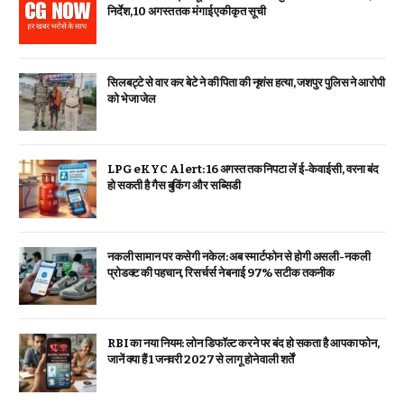
निर्देश, 10 अगस्त तक मंगाई एकीकृत सूची
सिलबट्टे से वार कर बेटे ने की पिता की नृशंस हत्या, जशपुर पुलिस ने आरोपी
को भेजा जेल
LPG eKYC Alert: 16 अगस्त तक निपटा लें ई-केवाईसी, वरना बंद
हो सकती है गैस बुकिंग और सब्सिडी
नकली सामान पर कसेगी नकेल: अब स्मार्टफोन से होगी असली-नकली
प्रोडक्ट की पहचान, रिसर्चर्स ने बनाई 97% सटीक तकनीक
RBI का नया नियम: लोन डिफॉल्ट करने पर बंद हो सकता है आपका फोन,
जानें क्या हैं 1 जनवरी 2027 से लागू होने वाली शर्तें