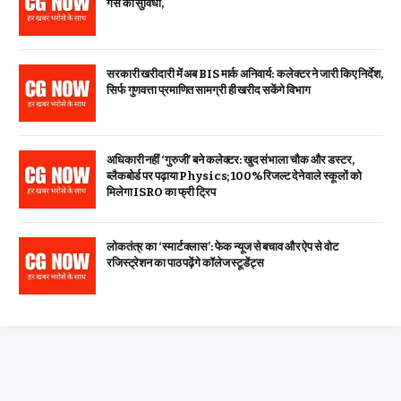
गैस की सुविधा,
सरकारी खरीदारी में अब BIS मार्क अनिवार्य: कलेक्टर ने जारी किए निर्देश,
सिर्फ गुणवत्ता प्रमाणित सामग्री ही खरीद सकेंगे विभाग
अधिकारी नहीं ‘गुरुजी’ बने कलेक्टर: खुद संभाला चौक और डस्टर,
ब्लैकबोर्ड पर पढ़ाया Physics; 100% रिजल्ट देने वाले स्कूलों को
मिलेगा ISRO का फ्री ट्रिप
लोकतंत्र का ‘स्मार्ट क्लास’: फेक न्यूज से बचाव और ऐप से वोट
रजिस्ट्रेशन का पाठ पढ़ेंगे कॉलेज स्टूडेंट्स