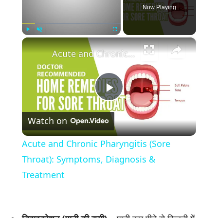
Now Playing
×
Play
Unmute
Fullscreen
Acute and Chronic Pharyngitis (Sore Throat): Symptoms, Diagnosis & Treatment
Play
Watch on
Video
Acute and Chronic Pharyngitis (Sore
Throat): Symptoms, Diagnosis &
Treatment