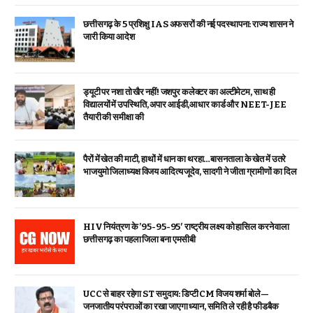
छत्तीसगढ़ के 5 प्रशिक्षु IAS अफसरों की नई पदस्थापना: राज्य शासन ने
जारी किया आदेश
ड्यूटी पर नशा तो खैर नहीं! जशपुर कलेक्टर का अल्टीमेटम, साथ ही
विद्यालयों में उपस्थिति, अपार आईडी,आधार कार्ड और NEET-JEE
तैयारी की समीक्षा की
पैरों में खेत की माटी, हाथों में धान का थरहा…बासनताला के खेत में उतरे
भाजयुमो जिलाध्यक्ष विजय आदित्य जूदेव, सादगी ने जीता ग्रामीणों का दिल
HIV नियंत्रण के ’95-95-95′ राष्ट्रीय लक्ष्य को हासिल करने वाला
छत्तीसगढ़ का पहला जिला बना एमसीबी
UCC से बाहर रहेगा ST समुदाय: डिप्टी CM विजय शर्मा बोले—
जनजातीय परंपराओं का रखा जाएगा ध्यान, समिति ले रही है फीडबैक