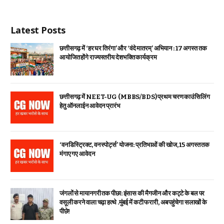
Latest Posts
छत्तीसगढ़ में ‘हर घर तिरंगा’ और ‘वंदे मातरम्’ अभियान : 17 अगस्त तक
आयोजित होंगे राज्यस्तरीय देशभक्ति कार्यक्रम
छत्तीसगढ़ में NEET-UG (MBBS/BDS) प्रथम चरण काउंसिलिंग
हेतु ऑनलाईन आवेदन प्रारंभ
‘वन डिस्ट्रिक्ट, वन स्पोर्ट्स’ योजना: प्रतिभाओं की खोज, 15 अगस्त तक
मंगाए गए आवेदन
जंगलों से मायानगरी तक पीछा: इंसास की मैगजीन और कट्टे के बल पर
वसूली करने वाला चढ़ा हत्थे .मुंबई में कटी फरारी, अब पहुंचेगा सलाखों के
पीछे!