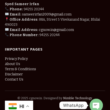
Syed Sameer Irfan
Phone:
94255 20244
Email:
sameerirfan2009@gmail.com
Office Address:
88A, Street 5 Vivekanand Nagar, Bhilai
490023
Email Address:
cgnow.in@gmail.com
Phone Number:
94255 20244
IMPORTANT PAGES
Privacy Policy
About Us
Term & Conditions
Disclaimer
Contact Us
© 2025 cgnow.in. Designed by
Nimble Technology
.
WhatsApp
HI