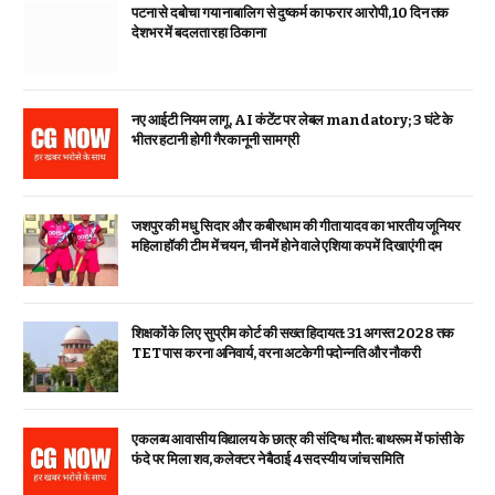
पटना से दबोचा गया नाबालिग से दुष्कर्म का फरार आरोपी, 10 दिन तक
देशभर में बदलता रहा ठिकाना
नए आईटी नियम लागू, AI कंटेंट पर लेबल mandatory; 3 घंटे के
भीतर हटानी होगी गैरकानूनी सामग्री
जशपुर की मधु सिदार और कबीरधाम की गीता यादव का भारतीय जूनियर
महिला हॉकी टीम में चयन, चीन में होने वाले एशिया कप में दिखाएंगी दम
शिक्षकों के लिए सुप्रीम कोर्ट की सख्त हिदायत: 31 अगस्त 2028 तक
TET पास करना अनिवार्य, वरना अटकेगी पदोन्नति और नौकरी
एकलव्य आवासीय विद्यालय के छात्र की संदिग्ध मौत: बाथरूम में फांसी के
फंदे पर मिला शव, कलेक्टर ने बैठाई 4 सदस्यीय जांच समिति