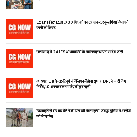
Transfer List :700 शिक्षकों का ट्रांसफर, स्कूल शिक्षा विभाग ने
जारी की लिस्ट
छत्तीसगढ़ में 24 IFS अधिकारियों के नवीन पदस्थापना आदेश जारी
व्याख्याता LB के त्रुटिपूर्ण संविलियन में होगा सुधार: DPI ने जारी किए
निर्देश, 10 अगस्त तक मंगाई एकीकृत सूची
सिलबट्टे से वार कर बेटे ने की पिता की नृशंस हत्या, जशपुर पुलिस ने आरोपी
को भेजा जेल