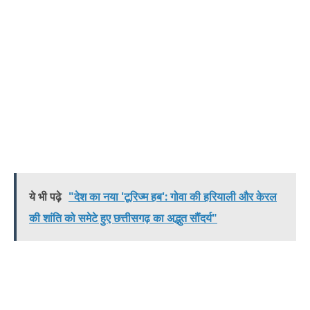
ये भी पढ़े
"देश का नया 'टूरिज्म हब': गोवा की हरियाली और केरल
की शांति को समेटे हुए छत्तीसगढ़ का अद्भुत सौंदर्य"