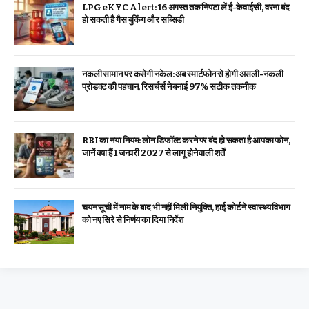
LPG eKYC Alert: 16 अगस्त तक निपटा लें ई-केवाईसी, वरना बंद
हो सकती है गैस बुकिंग और सब्सिडी
नकली सामान पर कसेगी नकेल: अब स्मार्टफोन से होगी असली-नकली
प्रोडक्ट की पहचान, रिसर्चर्स ने बनाई 97% सटीक तकनीक
RBI का नया नियम: लोन डिफॉल्ट करने पर बंद हो सकता है आपका फोन,
जानें क्या हैं 1 जनवरी 2027 से लागू होने वाली शर्तें
चयन सूची में नाम के बाद भी नहीं मिली नियुक्ति, हाई कोर्ट ने स्वास्थ्य विभाग
को नए सिरे से निर्णय का दिया निर्देश