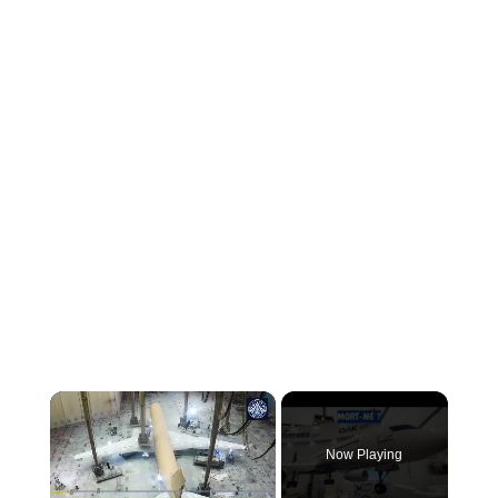
×
Now Playing