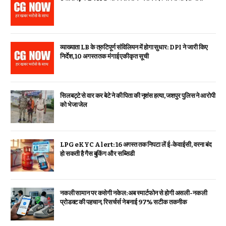
व्याख्याता LB के त्रुटिपूर्ण संविलियन में होगा सुधार: DPI ने जारी किए
निर्देश, 10 अगस्त तक मंगाई एकीकृत सूची
सिलबट्टे से वार कर बेटे ने की पिता की नृशंस हत्या, जशपुर पुलिस ने आरोपी
को भेजा जेल
LPG eKYC Alert: 16 अगस्त तक निपटा लें ई-केवाईसी, वरना बंद
हो सकती है गैस बुकिंग और सब्सिडी
नकली सामान पर कसेगी नकेल: अब स्मार्टफोन से होगी असली-नकली
प्रोडक्ट की पहचान, रिसर्चर्स ने बनाई 97% सटीक तकनीक