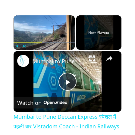
×
Now Playing
×
Play
Unmute
Fullscreen
Mumbai to Pune Deccan Express स्पेशल में पहली बार Vistadom Coach - Indian Railways
Play
Watch on
Video
Mumbai to Pune Deccan Express स्पेशल में
पहली बार Vistadom Coach - Indian Railways