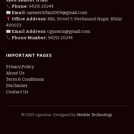
Syed Sameer Irfan
Phone:
94255 20244
Email:
sameerirfan2009@gmail.com
Office Address:
88A, Street 5 Vivekanand Nagar, Bhilai
490023
Email Address:
cgnow.in@gmail.com
Phone Number:
94255 20244
IMPORTANT PAGES
Privacy Policy
About Us
Term & Conditions
Disclaimer
Contact Us
© 2025 cgnow.in. Designed by
Nimble Technology
.