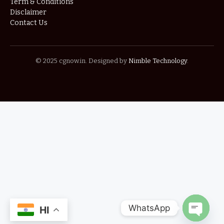
Term & Conditions
Disclaimer
Contact Us
© 2025 cgnow.in. Designed by
Nimble Technology
.
WhatsApp
HI