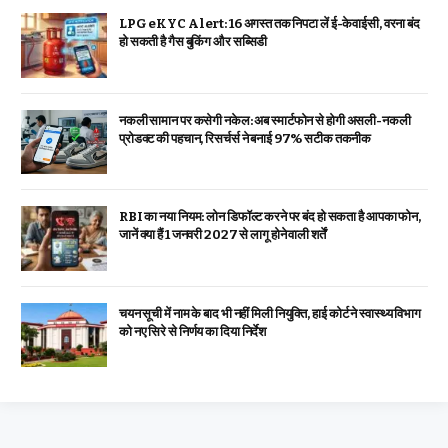
LPG eKYC Alert: 16 अगस्त तक निपटा लें ई-केवाईसी, वरना बंद
हो सकती है गैस बुकिंग और सब्सिडी
नकली सामान पर कसेगी नकेल: अब स्मार्टफोन से होगी असली-नकली
प्रोडक्ट की पहचान, रिसर्चर्स ने बनाई 97% सटीक तकनीक
RBI का नया नियम: लोन डिफॉल्ट करने पर बंद हो सकता है आपका फोन,
जानें क्या हैं 1 जनवरी 2027 से लागू होने वाली शर्तें
चयन सूची में नाम के बाद भी नहीं मिली नियुक्ति, हाई कोर्ट ने स्वास्थ्य विभाग
को नए सिरे से निर्णय का दिया निर्देश