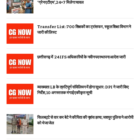
‘ग्रेन एटीएम’, 24×7 मिलेगा चावल
Transfer List :700 शिक्षकों का ट्रांसफर, स्कूल शिक्षा विभाग ने
जारी की लिस्ट
छत्तीसगढ़ में 24 IFS अधिकारियों के नवीन पदस्थापना आदेश जारी
व्याख्याता LB के त्रुटिपूर्ण संविलियन में होगा सुधार: DPI ने जारी किए
निर्देश, 10 अगस्त तक मंगाई एकीकृत सूची
सिलबट्टे से वार कर बेटे ने की पिता की नृशंस हत्या, जशपुर पुलिस ने आरोपी
को भेजा जेल