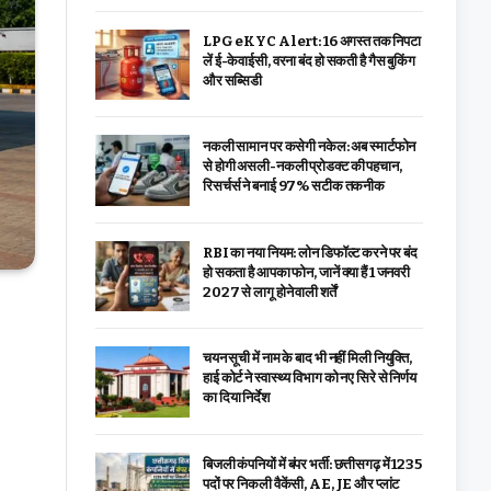
LPG eKYC Alert: 16 अगस्त तक निपटा
लें ई-केवाईसी, वरना बंद हो सकती है गैस बुकिंग
और सब्सिडी
नकली सामान पर कसेगी नकेल: अब स्मार्टफोन
से होगी असली-नकली प्रोडक्ट की पहचान,
रिसर्चर्स ने बनाई 97% सटीक तकनीक
RBI का नया नियम: लोन डिफॉल्ट करने पर बंद
हो सकता है आपका फोन, जानें क्या हैं 1 जनवरी
2027 से लागू होने वाली शर्तें
चयन सूची में नाम के बाद भी नहीं मिली नियुक्ति,
हाई कोर्ट ने स्वास्थ्य विभाग को नए सिरे से निर्णय
का दिया निर्देश
बिजली कंपनियों में बंपर भर्ती: छत्तीसगढ़ में 1235
पदों पर निकली वैकेंसी, AE, JE और प्लांट