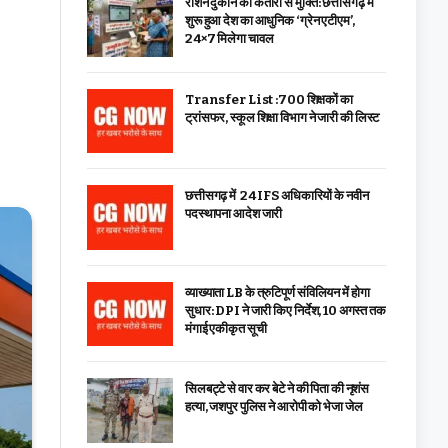
राशन दुकान की कतारों से मुक्ति: छत्तीसगढ़ में
शुरू हुआ देश का आधुनिक ‘ग्रेन एटीएम’,
24×7 मिलेगा चावल
Transfer List :700 शिक्षकों का
ट्रांसफर, स्कूल शिक्षा विभाग ने जारी की लिस्ट
छत्तीसगढ़ में 24 IFS अधिकारियों के नवीन
पदस्थापना आदेश जारी
व्याख्याता LB के त्रुटिपूर्ण संविलियन में होगा
सुधार: DPI ने जारी किए निर्देश, 10 अगस्त तक
मंगाई एकीकृत सूची
सिलबट्टे से वार कर बेटे ने की पिता की नृशंस
हत्या, जशपुर पुलिस ने आरोपी को भेजा जेल