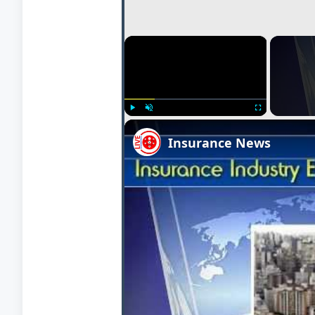
×
Play
Unmute
Fullscreen
Insurance News