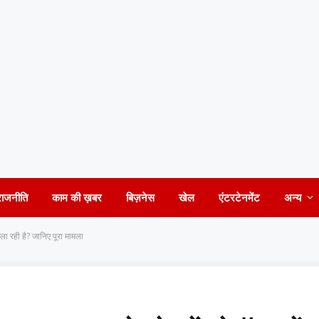
राजनीति
काम की ख़बर
बिज़नेस
खेल
एंटरटेनमेंट
अन्य
मिला रही है? जानिए पूरा मामला