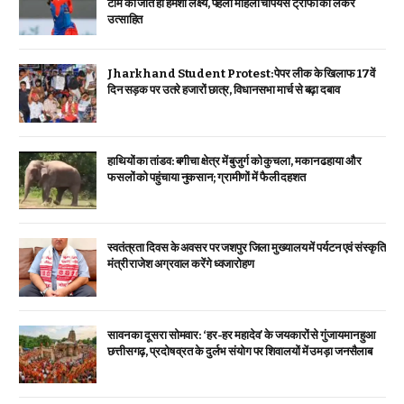
टीम की जीत ही हमेशा लक्ष्य, पहली महिला चैंपियंस ट्रॉफी को लेकर
उत्साहित
Jharkhand Student Protest: पेपर लीक के खिलाफ 17वें
दिन सड़क पर उतरे हजारों छात्र, विधानसभा मार्च से बढ़ा दबाव
हाथियों का तांडव: बगीचा क्षेत्र में बुजुर्ग को कुचला, मकान ढहाया और
फसलों को पहुंचाया नुकसान; ग्रामीणों में फैली दहशत
स्वतंत्रता दिवस के अवसर पर जशपुर जिला मुख्यालय में पर्यटन एवं संस्कृति
मंत्री राजेश अग्रवाल करेंगे ध्वजारोहण
सावन का दूसरा सोमवार: ‘हर-हर महादेव’ के जयकारों से गुंजायमान हुआ
छत्तीसगढ़, प्रदोष व्रत के दुर्लभ संयोग पर शिवालयों में उमड़ा जनसैलाब