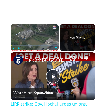
×
Now Playing
×
Play
Unmute
Fullscreen
LIRR strike: Gov. Hochul urges unions, MTA to get a deal done
Play
Watch on
Video
LIRR strike: Gov. Hochul urges unions,