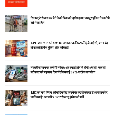
सिलबट्टे से वार कर बेटे ने की पिता की नृशंस हत्या, जशपुर पुलिस ने आरोपी
को भेजा जेल
LPG eKYC Alert: 16 अगस्त तक निपटा लें ई-केवाईसी, वरना बंद
हो सकती है गैस बुकिंग और सब्सिडी
नकली सामान पर कसेगी नकेल: अब स्मार्टफोन से होगी असली-नकली
प्रोडक्ट की पहचान, रिसर्चर्स ने बनाई 97% सटीक तकनीक
RBI का नया नियम: लोन डिफॉल्ट करने पर बंद हो सकता है आपका फोन,
जानें क्या हैं 1 जनवरी 2027 से लागू होने वाली शर्तें