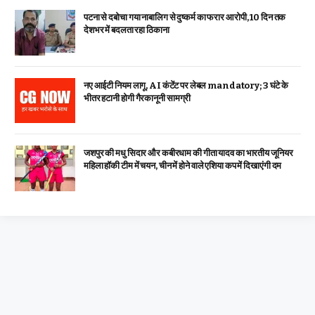
पटना से दबोचा गया नाबालिग से दुष्कर्म का फरार आरोपी, 10 दिन तक
देशभर में बदलता रहा ठिकाना
नए आईटी नियम लागू, AI कंटेंट पर लेबल mandatory; 3 घंटे के
भीतर हटानी होगी गैरकानूनी सामग्री
जशपुर की मधु सिदार और कबीरधाम की गीता यादव का भारतीय जूनियर
महिला हॉकी टीम में चयन, चीन में होने वाले एशिया कप में दिखाएंगी दम