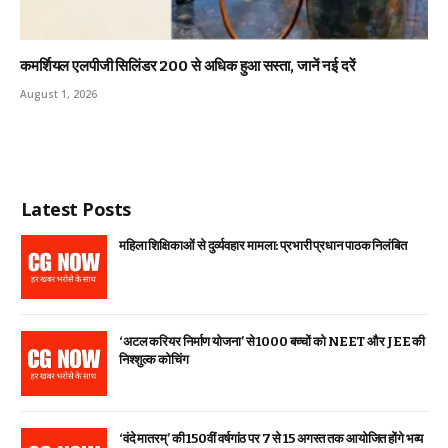
कमर्शियल एलपीजी सिलिंडर ₹200 से अधिक हुआ सस्ता, जानें नई दरें
August 1, 2026
Latest Posts
महिला शिक्षिकाओं से दुर्व्यवहार मामला: प्रभारी प्रधान पाठक निलंबित
‘अटल करियर निर्माण योजना’ से 1000 बच्चों को NEET और JEE की
निश्शुल्क कोचिंग
‘वंदे मातरम्’ की 150वीं वर्षगांठ पर 7 से 15 अगस्त तक आयोजित होंगे भव्य