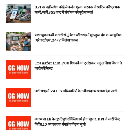
UPI पर नहीं लगेगा कोई लेन-देन शुल्क, सरकार ने खारिज कीं भ्रामक
खबरें; जानें PSS एक्ट में संशोधन की पूरी सच्चाई
राशन दुकान की कतारों से मुक्ति: छत्तीसगढ़ में शुरू हुआ देश का आधुनिक
‘ग्रेन एटीएम’, 24×7 मिलेगा चावल
Transfer List :700 शिक्षकों का ट्रांसफर, स्कूल शिक्षा विभाग ने
जारी की लिस्ट
छत्तीसगढ़ में 24 IFS अधिकारियों के नवीन पदस्थापना आदेश जारी
व्याख्याता LB के त्रुटिपूर्ण संविलियन में होगा सुधार: DPI ने जारी किए
निर्देश, 10 अगस्त तक मंगाई एकीकृत सूची