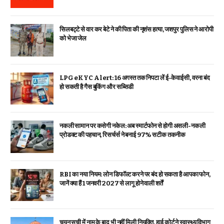
सिलबट्टे से वार कर बेटे ने की पिता की नृशंस हत्या, जशपुर पुलिस ने आरोपी
को भेजा जेल
LPG eKYC Alert: 16 अगस्त तक निपटा लें ई-केवाईसी, वरना बंद
हो सकती है गैस बुकिंग और सब्सिडी
नकली सामान पर कसेगी नकेल: अब स्मार्टफोन से होगी असली-नकली
प्रोडक्ट की पहचान, रिसर्चर्स ने बनाई 97% सटीक तकनीक
RBI का नया नियम: लोन डिफॉल्ट करने पर बंद हो सकता है आपका फोन,
जानें क्या हैं 1 जनवरी 2027 से लागू होने वाली शर्तें
चयन सूची में नाम के बाद भी नहीं मिली नियुक्ति, हाई कोर्ट ने स्वास्थ्य विभाग