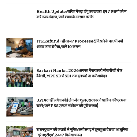
Health Update: बारिश में बढ़ा डेंगू का खतरा! इन 7 लक्षणों को न
करें नजरअंदाज, जानें बचाव के आसान तरीके
ITR Refund नहीं आया? Processed दिखने के बाद भी क्यों
अटक जाता है पैसा, जानें 10 कारण
Sarkari Naukri 2026:अगस्त में सरकारी नौकरी की बंपर
वैकेंसी, MPESB से SBI तक इन पदों पर करें आवेदन
UPI पर नहीं लगेगा कोई लेन-देन शुल्क, सरकार ने खारिज कीं भ्रामक
खबरें; जानें PSS एक्ट में संशोधन की पूरी सच्चाई
राशन दुकान की कतारों से मुक्ति: छत्तीसगढ़ में शुरू हुआ देश का आधुनिक
‘ग्रेन एटीएम’, 24×7 मिलेगा चावल