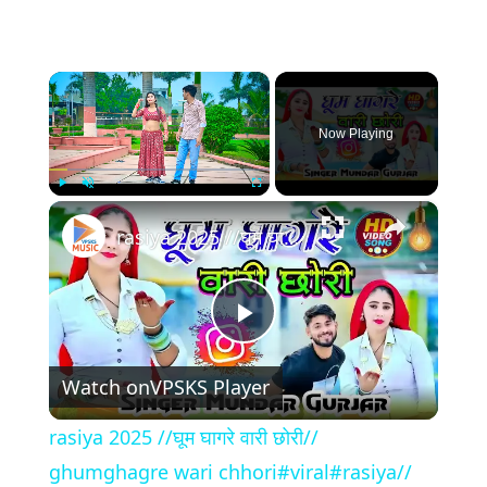
×
Now Playing
×
Play
Unmute
Fullscreen
rasiya 2025 //घूम घागरे वारी छोरी// ghumghagre wari chhori#viral#rasiya//सिंगर मुन्दर गुर्जर //
Play
Watch on
VPSKS Player
Video
rasiya 2025 //घूम घागरे वारी छोरी//
ghumghagre wari chhori#viral#rasiya//