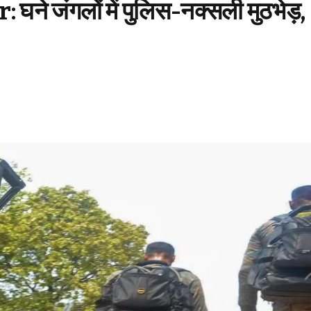
जंगलों में पुलिस-नक्सली मुठभेड़,