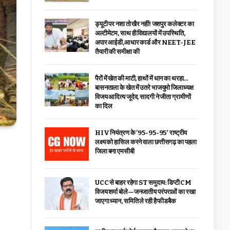
ड्यूटी पर नशा तो खैर नहीं! जशपुर कलेक्टर का
अल्टीमेटम, साथ ही विद्यालयों में उपस्थिति,
अपार आईडी,आधार कार्ड और NEET-JEE
तैयारी की समीक्षा की
पैरों में खेत की माटी, हाथों में धान का थरहा…
बासनताला के खेत में उतरे भाजयुमो जिलाध्यक्ष
विजय आदित्य जूदेव, सादगी ने जीता ग्रामीणों
का दिल
HIV नियंत्रण के ’95-95-95′ राष्ट्रीय
लक्ष्य को हासिल करने वाला छत्तीसगढ़ का पहला
जिला बना एमसीबी
UCC से बाहर रहेगा ST समुदाय: डिप्टी CM
विजय शर्मा बोले—जनजातीय परंपराओं का रखा
जाएगा ध्यान, समिति ले रही है फीडबैक