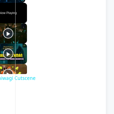
nmute
Fullscreen
Now Playing
shiwagi Cutscene