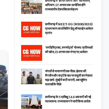
छत्तीसगढ़ में ‘हर घर तिरंगा’ और ‘वंदे मातरम्’
अभियान : 17 अगस्त तक आयोजित होंगे
राज्यस्तरीय देशभक्ति कार्यक्रम
छत्तीसगढ़ में NEET-UG (MBBS/BDS)
प्रथम चरण काउंसिलिंग हेतु ऑनलाईन आवेदन
प्रारंभ
‘वन डिस्ट्रिक्ट, वन स्पोर्ट्स’ योजना: प्रतिभाओं
की खोज, 15 अगस्त तक मंगाए गए आवेदन
जंगलों से मायानगरी तक पीछा: इंसास की
मैगजीन और कट्टे के बल पर वसूली करने वाला
चढ़ा हत्थे .मुंबई में कटी फरारी, अब पहुंचेगा
सलाखों के पीछे!
छत्तीसगढ़ के 5 प्रशिक्षु IAS अफसरों की नई
पदस्थापना: राज्य शासन ने जारी किया आदेश