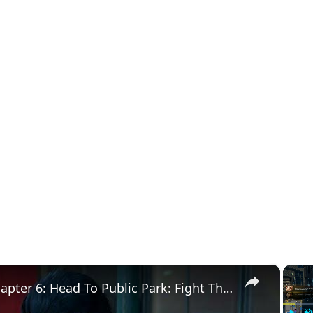
×
Yakuza Kiwami 3 - Chapter 6: Head To Public Park: Fight Thugs | Talk About Kashiwagi Cutscene | NS2