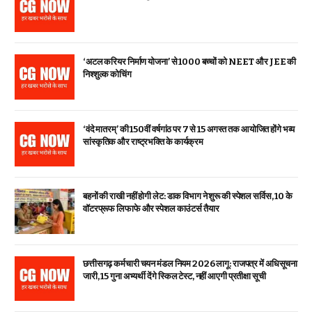
‘अटल करियर निर्माण योजना’ से 1000 बच्चों को NEET और JEE की
निश्शुल्क कोचिंग
‘वंदे मातरम्’ की 150वीं वर्षगांठ पर 7 से 15 अगस्त तक आयोजित होंगे भव्य
सांस्कृतिक और राष्ट्रभक्ति के कार्यक्रम
बहनों की राखी नहीं होगी लेट: डाक विभाग ने शुरू की स्पेशल सर्विस, ₹10 के
वॉटरप्रूफ लिफाफे और स्पेशल काउंटर्स तैयार
छत्तीसगढ़ कर्मचारी चयन मंडल नियम 2026 लागू: राजपत्र में अधिसूचना
जारी, 15 गुना अभ्यर्थी देंगे स्किल टेस्ट, नहीं आएगी प्रतीक्षा सूची