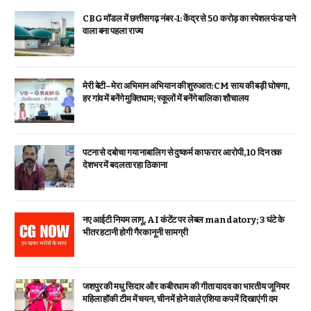
CBG मॉडल में छत्तीसगढ़ नंबर-1: केंद्र से ₹50 करोड़ का स्पेशल फंड पाने
वाला बना पहला राज्य
मेरी बेटी–मेरा अभिमान अभियान की शुरुआत: CM साय की बड़ी घोषणा,
हर गांव में बनेंगे मुक्तिधाम; स्कूलों में बनेंगे बालिका शौचालय
पटना से दबोचा गया नाबालिग से दुष्कर्म का फरार आरोपी, 10 दिन तक
देशभर में बदलता रहा ठिकाना
नए आईटी नियम लागू, AI कंटेंट पर लेबल mandatory; 3 घंटे के
भीतर हटानी होगी गैरकानूनी सामग्री
जशपुर की मधु सिदार और कबीरधाम की गीता यादव का भारतीय जूनियर
महिला हॉकी टीम में चयन, चीन में होने वाले एशिया कप में दिखाएंगी दम