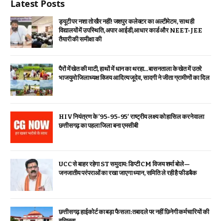
Latest Posts
ड्यूटी पर नशा तो खैर नहीं! जशपुर कलेक्टर का अल्टीमेटम, साथ ही
विद्यालयों में उपस्थिति, अपार आईडी,आधार कार्ड और NEET-JEE
तैयारी की समीक्षा की
पैरों में खेत की माटी, हाथों में धान का थरहा…बासनताला के खेत में उतरे
भाजयुमो जिलाध्यक्ष विजय आदित्य जूदेव, सादगी ने जीता ग्रामीणों का दिल
HIV नियंत्रण के ’95-95-95′ राष्ट्रीय लक्ष्य को हासिल करने वाला
छत्तीसगढ़ का पहला जिला बना एमसीबी
UCC से बाहर रहेगा ST समुदाय: डिप्टी CM विजय शर्मा बोले—
जनजातीय परंपराओं का रखा जाएगा ध्यान, समिति ले रही है फीडबैक
छत्तीसगढ़ हाईकोर्ट का बड़ा फैसला: तबादले पर नहीं छिनेगी कर्मचारियों की
वरिष्ठता