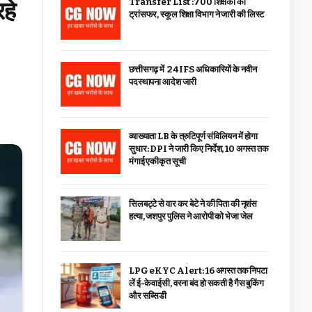
रहे
Transfer List :700 शिक्षकों का
ट्रांसफर, स्कूल शिक्षा विभाग ने जारी की लिस्ट
छत्तीसगढ़ में 24 IFS अधिकारियों के नवीन
पदस्थापना आदेश जारी
व्याख्याता LB के त्रुटिपूर्ण संविलियन में होगा
सुधार: DPI ने जारी किए निर्देश, 10 अगस्त तक
मंगाई एकीकृत सूची
सिलबट्टे से वार कर बेटे ने की पिता की नृशंस
हत्या, जशपुर पुलिस ने आरोपी को भेजा जेल
LPG eKYC Alert: 16 अगस्त तक निपटा
लें ई-केवाईसी, वरना बंद हो सकती है गैस बुकिंग
और सब्सिडी