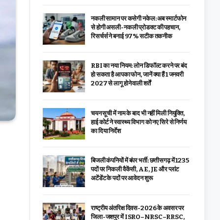
नकली सामान पर कसेगी नकेल: अब स्मार्टफोन
से होगी असली-नकली प्रोडक्ट की पहचान,
रिसर्चर्स ने बनाई 97% सटीक तकनीक
RBI का नया नियम: लोन डिफॉल्ट करने पर बंद
हो सकता है आपका फोन, जानें क्या हैं 1 जनवरी
2027 से लागू होने वाली शर्तें
चयन सूची में नाम के बाद भी नहीं मिली नियुक्ति,
हाई कोर्ट ने स्वास्थ्य विभाग को नए सिरे से निर्णय
का दिया निर्देश
बिजली कंपनियों में बंपर भर्ती: छत्तीसगढ़ में 1235
पदों पर निकली वैकेंसी, AE, JE और प्लांट
अटेंडेंट के पदों पर आवेदन शुरू
राष्ट्रीय अंतरिक्ष दिवस-2026 के अवसर पर
जिला-जशपुर में ISRO–NRSC–RRSC,