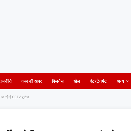
राजनीति
काम की ख़बर
बिज़नेस
खेल
एंटरटेनमेंट
अन्य
े जा रहे हैं CCTV फुटेज