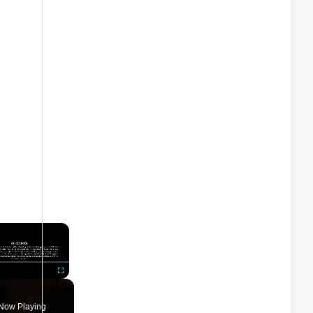
×
nmute
Fullscreen
Now Playing