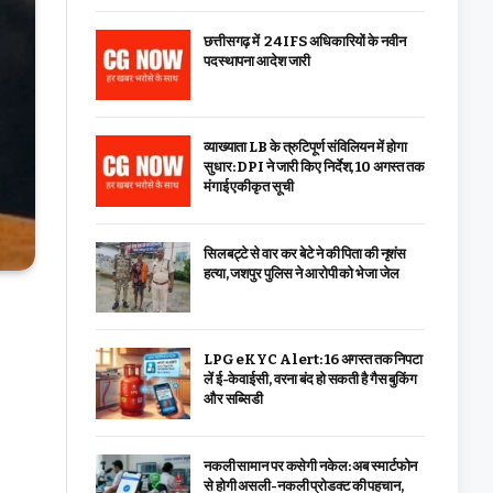
छत्तीसगढ़ में 24 IFS अधिकारियों के नवीन
पदस्थापना आदेश जारी
व्याख्याता LB के त्रुटिपूर्ण संविलियन में होगा
सुधार: DPI ने जारी किए निर्देश, 10 अगस्त तक
मंगाई एकीकृत सूची
सिलबट्टे से वार कर बेटे ने की पिता की नृशंस
हत्या, जशपुर पुलिस ने आरोपी को भेजा जेल
LPG eKYC Alert: 16 अगस्त तक निपटा
लें ई-केवाईसी, वरना बंद हो सकती है गैस बुकिंग
और सब्सिडी
नकली सामान पर कसेगी नकेल: अब स्मार्टफोन
से होगी असली-नकली प्रोडक्ट की पहचान,