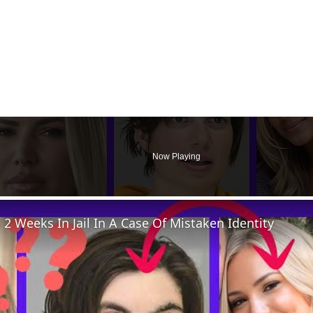
Now Playing
 Weeks In Jail In A Case Of Mistaken Identity