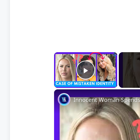
×
Play Video
Innocent Woman Spends 2