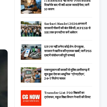
ITR Refund नहीं आया? Processed
दिखने के बाद भी क्यों अटक जाता है पैसा, जानें
10 कारण
Sarkari Naukri 2026:अगस्त में
सरकारी नौकरी की बंपर वैकेंसी, MPESB से
SBI तक इन पदों पर करें आवेदन
UPI पर नहीं लगेगा कोई लेन-देन शुल्क,
सरकार ने खारिज कीं भ्रामक खबरें; जानें PSS
एक्ट में संशोधन की पूरी सच्चाई
राशन दुकान की कतारों से मुक्ति: छत्तीसगढ़ में
शुरू हुआ देश का आधुनिक ‘ग्रेन एटीएम’,
24×7 मिलेगा चावल
Transfer List :700 शिक्षकों का
ट्रांसफर, स्कूल शिक्षा विभाग ने जारी की लिस्ट