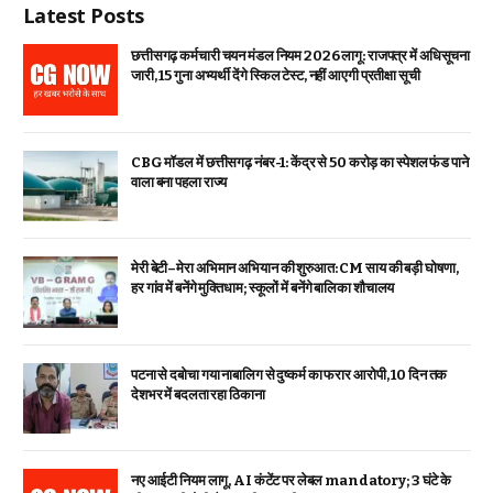
Latest Posts
छत्तीसगढ़ कर्मचारी चयन मंडल नियम 2026 लागू: राजपत्र में अधिसूचना
जारी, 15 गुना अभ्यर्थी देंगे स्किल टेस्ट, नहीं आएगी प्रतीक्षा सूची
CBG मॉडल में छत्तीसगढ़ नंबर-1: केंद्र से ₹50 करोड़ का स्पेशल फंड पाने
वाला बना पहला राज्य
मेरी बेटी–मेरा अभिमान अभियान की शुरुआत: CM साय की बड़ी घोषणा,
हर गांव में बनेंगे मुक्तिधाम; स्कूलों में बनेंगे बालिका शौचालय
पटना से दबोचा गया नाबालिग से दुष्कर्म का फरार आरोपी, 10 दिन तक
देशभर में बदलता रहा ठिकाना
नए आईटी नियम लागू, AI कंटेंट पर लेबल mandatory; 3 घंटे के