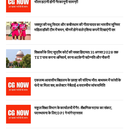
भीतर हटानी होगी गैरकानूनी सामग्री
जशपुर की मधु सिदार और कबीरधाम की गीता यादव का भारतीय जूनियर
महिला हॉकी टीम में चयन, चीन में होने वाले एशिया कप में दिखाएंगी दम
शिक्षकों के लिए सुप्रीम कोर्ट की सख्त हिदायत: 31 अगस्त 2028 तक
TET पास करना अनिवार्य, वरना अटकेगी पदोन्नति और नौकरी
एकलव्य आवासीय विद्यालय के छात्र की संदिग्ध मौत: बाथरूम में फांसी के
फंदे पर मिला शव, कलेक्टर ने बैठाई 4 सदस्यीय जांच समिति
स्कूल शिक्षा विभाग के कार्यालयों में गैर-शैक्षणिक स्टाफ का संकट,
पदस्थापना के लिए DPI ने मांगे प्रस्ताव