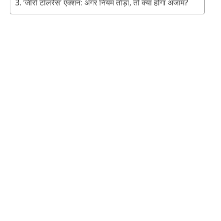
‘जीरो टॉलरेंस’ एक्शन: अगर नियम तोड़ा, तो क्या होगा अंजाम?