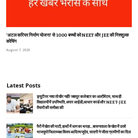
‘अटल करियर निर्माण योजना’ से 1000 बच्चों को NEET और JEE की निश्शुल्क
कोचिंग
August 7, 2026
Latest Posts
ड्यूटी पर नशा तो खैर नहीं! जशपुर कलेक्टर का अल्टीमेटम, साथ ही
विद्यालयों में उपस्थिति, अपार आईडी,आधार कार्ड और NEET-JEE
तैयारी की समीक्षा की
पैरों में खेत की माटी, हाथों में धान का थरहा…बासनताला के खेत में उतरे
भाजयुमो जिलाध्यक्ष विजय आदित्य जूदेव, सादगी ने जीता ग्रामीणों का दिल