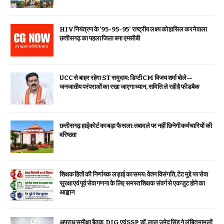
HIV नियंत्रण के ’95-95-95′ राष्ट्रीय लक्ष्य को हासिल करने वाला
छत्तीसगढ़ का पहला जिला बना एमसीबी
UCC से बाहर रहेगा ST समुदाय: डिप्टी CM विजय शर्मा बोले—
जनजातीय परंपराओं का रखा जाएगा ध्यान, समिति ले रही है फीडबैक
छत्तीसगढ़ हाईकोर्ट का बड़ा फैसला: तबादले पर नहीं छिनेगी कर्मचारियों की
वरिष्ठता
शिक्षक हितों की निर्णायक लड़ाई का समय: वेतन विसंगति, टेट मुद्दे पर सेवा
सुरक्षा एवं पूर्व सेवा गणना के लिए समस्त शिक्षक संवर्ग से एकजुट होने का
आह्वान
अपराध समीक्षा बैठक, DIG एवं SSP डॉ. लाल उमेद सिंह ने लंबित मामलों