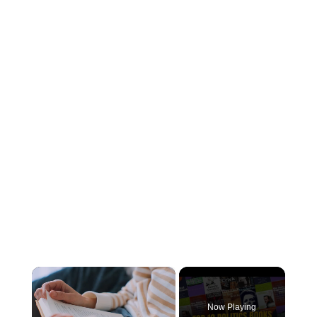
×
Now Playing