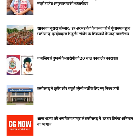
मंत्री राजेश अग्रवाल करेंगे ध्वजारोहण
सावन का दूसरा सोमवार: ‘हर-हर महादेव’ के जयकारों से गुंजायमान हुआ
छत्तीसगढ़, प्रदोष व्रत के दुर्लभ संयोग पर शिवालयों में उमड़ा जनसैलाब
नाबालिग से दुष्कर्म के आरोपी को 20 साल का कठोर कारावास
छत्तीसगढ़ में तृतीय और चतुर्थ श्रेणी भर्ती के लिए नए नियम जारी
आज भाजपा की भव्य तिरंगा यात्रा से छत्तीसगढ़ में ‘हर घर तिरंगा’ अभियान
का आगाज