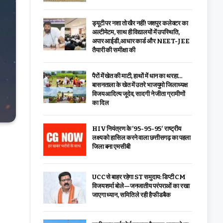
ड्यूटी पर नशा तो खैर नहीं! जशपुर कलेक्टर का
अल्टीमेटम, साथ ही विद्यालयों में उपस्थिति,
अपार आईडी,आधार कार्ड और NEET-JEE
तैयारी की समीक्षा की
पैरों में खेत की माटी, हाथों में धान का थरहा…
बासनताला के खेत में उतरे भाजयुमो जिलाध्यक्ष
विजय आदित्य जूदेव, सादगी ने जीता ग्रामीणों
का दिल
HIV नियंत्रण के ’95-95-95′ राष्ट्रीय
लक्ष्य को हासिल करने वाला छत्तीसगढ़ का पहला
जिला बना एमसीबी
UCC से बाहर रहेगा ST समुदाय: डिप्टी CM
विजय शर्मा बोले—जनजातीय परंपराओं का रखा
जाएगा ध्यान, समिति ले रही है फीडबैक