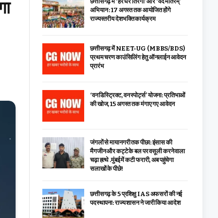
गा
छत्तीसगढ़ में ‘हर घर तिरंगा’ और ‘वंदे मातरम्’
अभियान : 17 अगस्त तक आयोजित होंगे
राज्यस्तरीय देशभक्ति कार्यक्रम
छत्तीसगढ़ में NEET-UG (MBBS/BDS)
प्रथम चरण काउंसिलिंग हेतु ऑनलाईन आवेदन
प्रारंभ
‘वन डिस्ट्रिक्ट, वन स्पोर्ट्स’ योजना: प्रतिभाओं
की खोज, 15 अगस्त तक मंगाए गए आवेदन
जंगलों से मायानगरी तक पीछा: इंसास की
मैगजीन और कट्टे के बल पर वसूली करने वाला
चढ़ा हत्थे .मुंबई में कटी फरारी, अब पहुंचेगा
सलाखों के पीछे!
छत्तीसगढ़ के 5 प्रशिक्षु IAS अफसरों की नई
पदस्थापना: राज्य शासन ने जारी किया आदेश