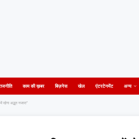
राजनीति
काम की ख़बर
बिज़नेस
खेल
एंटरटेनमेंट
अन्य
 रहेगा अद्भुत नजारा”