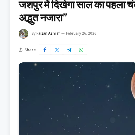
जशपुर में दिखेगा साल का पहला च
अद्भुत नजारा”
By
Faizan Ashraf
February 26, 2026
Share