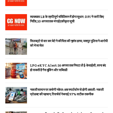
व्याख्याता LB के त्रुटिपूर्ण संविलियन में होगा सुधार: DPI ने जारी किए
निर्देश, 10 अगस्त तक मंगाई एकीकृत सूची
सिलबट्टे से वार कर बेटे ने की पिता की नृशंस हत्या, जशपुर पुलिस ने आरोपी
को भेजा जेल
LPG eKYC Alert: 16 अगस्त तक निपटा लें ई-केवाईसी, वरना बंद
हो सकती है गैस बुकिंग और सब्सिडी
नकली सामान पर कसेगी नकेल: अब स्मार्टफोन से होगी असली-नकली
प्रोडक्ट की पहचान, रिसर्चर्स ने बनाई 97% सटीक तकनीक