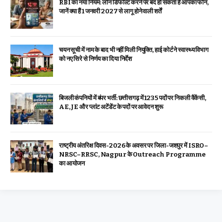
RBI का नया नियम: लोन डिफॉल्ट करने पर बंद हो सकता है आपका फोन,
जानें क्या हैं 1 जनवरी 2027 से लागू होने वाली शर्तें
चयन सूची में नाम के बाद भी नहीं मिली नियुक्ति, हाई कोर्ट ने स्वास्थ्य विभाग
को नए सिरे से निर्णय का दिया निर्देश
बिजली कंपनियों में बंपर भर्ती: छत्तीसगढ़ में 1235 पदों पर निकली वैकेंसी,
AE, JE और प्लांट अटेंडेंट के पदों पर आवेदन शुरू
राष्ट्रीय अंतरिक्ष दिवस-2026 के अवसर पर जिला-जशपुर में ISRO–
NRSC–RRSC, Nagpur के Outreach Programme
का आयोजन