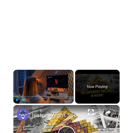
×
Now Playing
×
Play
Unmute
Fullscreen
History Won’t Soon Forget These Expensive Mistakes | 12am News