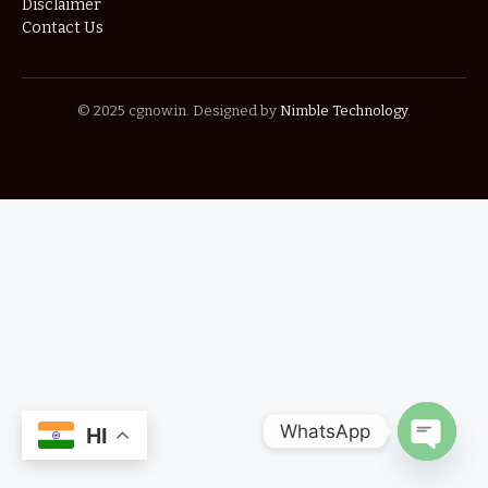
Disclaimer
Contact Us
© 2025 cgnow.in. Designed by
Nimble Technology
.
WhatsApp
HI
OPEN