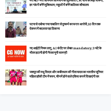
मेरी बेटी–मेरा अभिमान अभियान की शुरुआत: CM साय की बड़ी घोषणा,
हर गांव में बनेंगे मुक्तिधाम; स्कूलों में बनेंगे बालिका शौचालय
पटना से दबोचा गया नाबालिग से दुष्कर्म का फरार आरोपी, 10 दिन तक
देशभर में बदलता रहा ठिकाना
नए आईटी नियम लागू, AI कंटेंट पर लेबल mandatory; 3 घंटे के
भीतर हटानी होगी गैरकानूनी सामग्री
जशपुर की मधु सिदार और कबीरधाम की गीता यादव का भारतीय जूनियर
महिला हॉकी टीम में चयन, चीन में होने वाले एशिया कप में दिखाएंगी दम