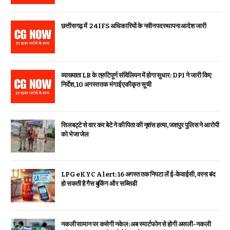
छत्तीसगढ़ में 24 IFS अधिकारियों के नवीन पदस्थापना आदेश जारी
व्याख्याता LB के त्रुटिपूर्ण संविलियन में होगा सुधार: DPI ने जारी किए
निर्देश, 10 अगस्त तक मंगाई एकीकृत सूची
सिलबट्टे से वार कर बेटे ने की पिता की नृशंस हत्या, जशपुर पुलिस ने आरोपी
को भेजा जेल
LPG eKYC Alert: 16 अगस्त तक निपटा लें ई-केवाईसी, वरना बंद
हो सकती है गैस बुकिंग और सब्सिडी
नकली सामान पर कसेगी नकेल: अब स्मार्टफोन से होगी असली-नकली