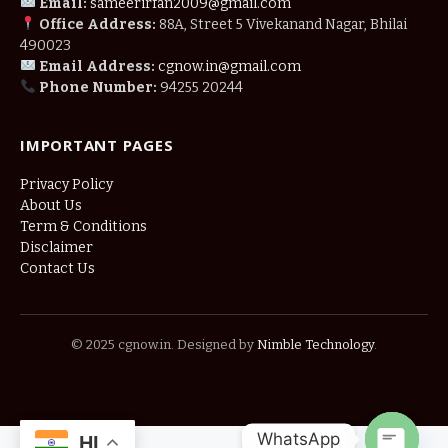
Email:
sameerirfan2009@gmail.com
Office Address:
88A, Street 5 Vivekanand Nagar, Bhilai
490023
Email Address:
cgnow.in@gmail.com
Phone Number:
94255 20244
IMPORTANT PAGES
Privacy Policy
About Us
Term & Conditions
Disclaimer
Contact Us
© 2025 cgnow.in. Designed by
Nimble Technology
.
WhatsApp
HI