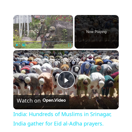
×
Now Playing
×
Play
Unmute
Fullscreen
India: Hundreds of Muslims in Srinagar, India gather for Eid al-Adha prayers.
Play
Watch on
Video
India: Hundreds of Muslims in Srinagar,
India gather for Eid al-Adha prayers.