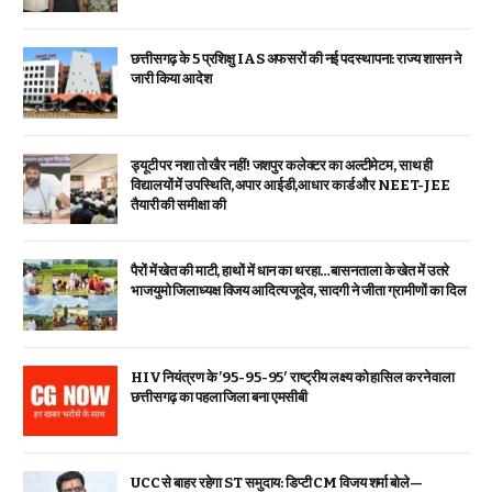
छत्तीसगढ़ के 5 प्रशिक्षु IAS अफसरों की नई पदस्थापना: राज्य शासन ने
जारी किया आदेश
ड्यूटी पर नशा तो खैर नहीं! जशपुर कलेक्टर का अल्टीमेटम, साथ ही
विद्यालयों में उपस्थिति, अपार आईडी,आधार कार्ड और NEET-JEE
तैयारी की समीक्षा की
पैरों में खेत की माटी, हाथों में धान का थरहा…बासनताला के खेत में उतरे
भाजयुमो जिलाध्यक्ष विजय आदित्य जूदेव, सादगी ने जीता ग्रामीणों का दिल
HIV नियंत्रण के ’95-95-95′ राष्ट्रीय लक्ष्य को हासिल करने वाला
छत्तीसगढ़ का पहला जिला बना एमसीबी
UCC से बाहर रहेगा ST समुदाय: डिप्टी CM विजय शर्मा बोले—