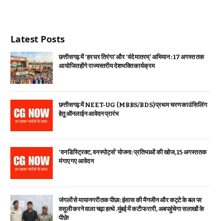
Latest Posts
छत्तीसगढ़ में ‘हर घर तिरंगा’ और ‘वंदे मातरम्’ अभियान : 17 अगस्त तक
आयोजित होंगे राज्यस्तरीय देशभक्ति कार्यक्रम
छत्तीसगढ़ में NEET-UG (MBBS/BDS) प्रथम चरण काउंसिलिंग
हेतु ऑनलाईन आवेदन प्रारंभ
‘वन डिस्ट्रिक्ट, वन स्पोर्ट्स’ योजना: प्रतिभाओं की खोज, 15 अगस्त तक
मंगाए गए आवेदन
जंगलों से मायानगरी तक पीछा: इंसास की मैगजीन और कट्टे के बल पर
वसूली करने वाला चढ़ा हत्थे .मुंबई में कटी फरारी, अब पहुंचेगा सलाखों के
पीछे!