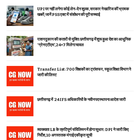
UPI पर नहीं लगेगा कोई लेन-देन शुल्क, सरकार ने खारिज कीं भ्रामक
खबरें; जानें PSS एक्ट में संशोधन की पूरी सच्चाई
राशन दुकान की कतारों से मुक्ति: छत्तीसगढ़ में शुरू हुआ देश का आधुनिक
‘ग्रेन एटीएम’, 24×7 मिलेगा चावल
Transfer List :700 शिक्षकों का ट्रांसफर, स्कूल शिक्षा विभाग ने
जारी की लिस्ट
छत्तीसगढ़ में 24 IFS अधिकारियों के नवीन पदस्थापना आदेश जारी
व्याख्याता LB के त्रुटिपूर्ण संविलियन में होगा सुधार: DPI ने जारी किए
निर्देश, 10 अगस्त तक मंगाई एकीकृत सूची