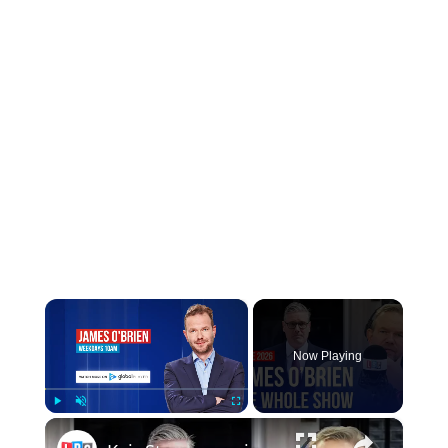
×
Now Playing
×
Play
Unmute
Fullscreen