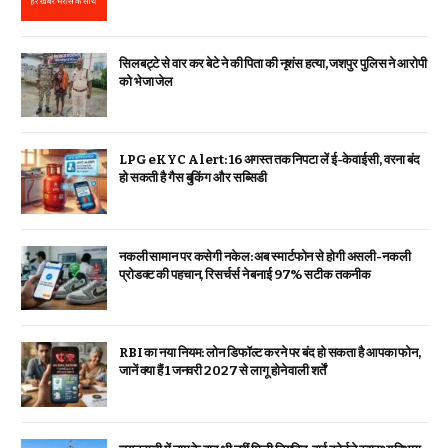
सिलबट्टे से वार कर बेटे ने की पिता की नृशंस हत्या, जशपुर पुलिस ने आरोपी
को भेजा जेल
LPG eKYC Alert: 16 अगस्त तक निपटा लें ई-केवाईसी, वरना बंद
हो सकती है गैस बुकिंग और सब्सिडी
नकली सामान पर कसेगी नकेल: अब स्मार्टफोन से होगी असली-नकली
प्रोडक्ट की पहचान, रिसर्चर्स ने बनाई 97% सटीक तकनीक
RBI का नया नियम: लोन डिफॉल्ट करने पर बंद हो सकता है आपका फोन,
जानें क्या हैं 1 जनवरी 2027 से लागू होने वाली शर्तें