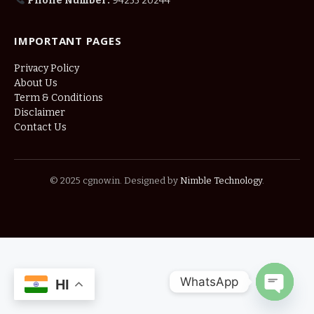
Phone Number:
94255 20244
IMPORTANT PAGES
Privacy Policy
About Us
Term & Conditions
Disclaimer
Contact Us
© 2025 cgnow.in. Designed by
Nimble Technology
.
WhatsApp
HI
OPEN