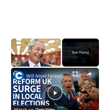
×
Now Playing
×
Play
Unmute
Fullscreen
Will Nigel Farage’s Reform UK change British politics forever?
Play
Watch on