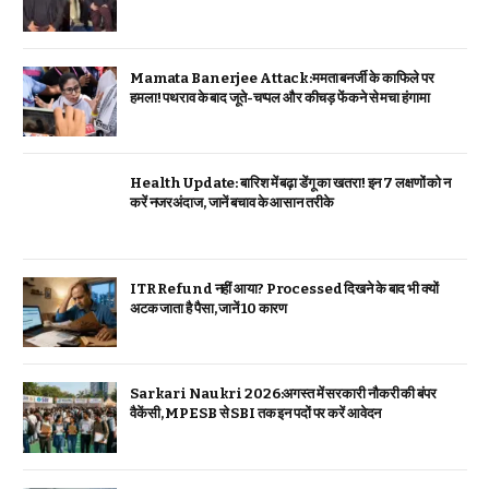
Mamata Banerjee Attack:ममता बनर्जी के काफिले पर
हमला! पथराव के बाद जूते-चप्पल और कीचड़ फेंकने से मचा हंगामा
Health Update: बारिश में बढ़ा डेंगू का खतरा! इन 7 लक्षणों को न
करें नजरअंदाज, जानें बचाव के आसान तरीके
ITR Refund नहीं आया? Processed दिखने के बाद भी क्यों
अटक जाता है पैसा, जानें 10 कारण
Sarkari Naukri 2026:अगस्त में सरकारी नौकरी की बंपर
वैकेंसी, MPESB से SBI तक इन पदों पर करें आवेदन