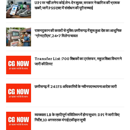
UPI पर नहीं लगेगा कोई लेन-देन शुल्क, सरकार ने खारिज कीं भ्रामक
खबरें; जानें PSS एक्ट में संशोधन की पूरी सच्चाई
राशन दुकान की कतारों से मुक्ति: छत्तीसगढ़ में शुरू हुआ देश का आधुनिक
‘ग्रेन एटीएम’, 24×7 मिलेगा चावल
Transfer List :700 शिक्षकों का ट्रांसफर, स्कूल शिक्षा विभाग ने
जारी की लिस्ट
छत्तीसगढ़ में 24 IFS अधिकारियों के नवीन पदस्थापना आदेश जारी
व्याख्याता LB के त्रुटिपूर्ण संविलियन में होगा सुधार: DPI ने जारी किए
निर्देश, 10 अगस्त तक मंगाई एकीकृत सूची