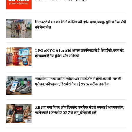
सिलबट्टे से वार कर बेटे ने की पिता की नृशंस हत्या, जशपुर पुलिस ने आरोपी
को भेजा जेल
LPG eKYC Alert: 16 अगस्त तक निपटा लें ई-केवाईसी, वरना बंद
हो सकती है गैस बुकिंग और सब्सिडी
नकली सामान पर कसेगी नकेल: अब स्मार्टफोन से होगी असली-नकली
प्रोडक्ट की पहचान, रिसर्चर्स ने बनाई 97% सटीक तकनीक
RBI का नया नियम: लोन डिफॉल्ट करने पर बंद हो सकता है आपका फोन,
जानें क्या हैं 1 जनवरी 2027 से लागू होने वाली शर्तें