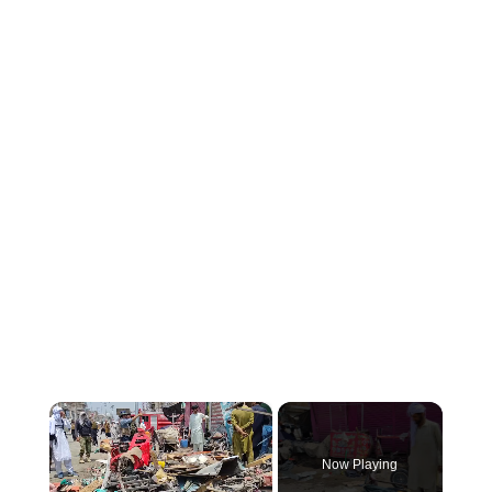
×
Now Playing