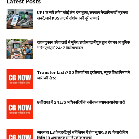
Latest Posts
UPI पर नहीं लगेगा कोई लेन-देन शुल्क, सरकार ने खारिज कीं भ्रामक
खबरें; जानें PSS एक्ट में संशोधन की पूरी सच्चाई
राशन दुकान की कतारों से मुक्ति: छत्तीसगढ़ में शुरू हुआ देश का आधुनिक
‘ग्रेन एटीएम’, 24×7 मिलेगा चावल
Transfer List :700 शिक्षकों का ट्रांसफर, स्कूल शिक्षा विभाग ने
जारी की लिस्ट
छत्तीसगढ़ में 24 IFS अधिकारियों के नवीन पदस्थापना आदेश जारी
व्याख्याता LB के त्रुटिपूर्ण संविलियन में होगा सुधार: DPI ने जारी किए
निर्देश, 10 अगस्त तक मंगाई एकीकृत सूची