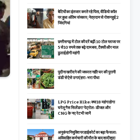
बेटियों का इंतजार करते रहे पिता, वीडियो कॉल
पर हुआ अंतिम संस्कार; नेत्रदान से रोशन हुई 2
जिंदगियां
छत्तीसगढ़ में टोल की दरें बढ़ीं: 10 टोल प्लाजा पर
5 से 10 रुपये तक बढ़े दाम बस, टैक्सी और माल
ढुलाई होगी महंगी
पुदीना खरीदने की जरूरत नहीं! घर की पुरानी
डंडी से ऐसे उगाएं हरा-भरा पौधा
LPG Price Hike: क्या ₹18 महंगा होगा
घरेलू गैस सिलेंडर? पेट्रोल-डीजल और
CNG के नए रेट भी जानें
अनुकंपा नियुक्ति पर हाईकोर्ट का बड़ा फैसला:
अविवाहित कर्मचारी की मौत के बाद शादीशुदा