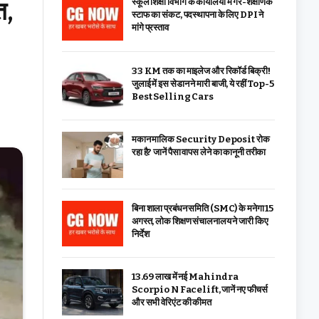
त,
स्कूल शिक्षा विभाग के कार्यालयों में गैर-शैक्षणिक
स्टाफ का संकट, पदस्थापना के लिए DPI ने
मांगे प्रस्ताव
33 KM तक का माइलेज और रिकॉर्ड बिक्री!
जुलाई में इस सेडान ने मारी बाजी, ये रहीं Top-5
Best Selling Cars
मकान मालिक Security Deposit रोक
रहा है? जानें पैसा वापस लेने का कानूनी तरीका
बिना शाला प्रबंधन समिति (SMC) के मनेगा 15
अगस्त, लोक शिक्षण संचालनालय ने जारी किए
निर्देश
₹13.69 लाख में नई Mahindra
Scorpio N Facelift, जानें नए फीचर्स
और सभी वेरिएंट की कीमत