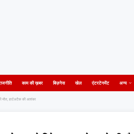
राजनीति
काम की ख़बर
बिज़नेस
खेल
एंटरटेनमेंट
अन्य
 की मौत, हार्टअटैक की आशंका