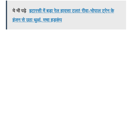
ये भी पढ़े
इटारसी में बड़ा रेल हादसा टला! रीवा-भोपाल ट्रेन के
इंजन से उठा धुआं, मचा हड़कंप