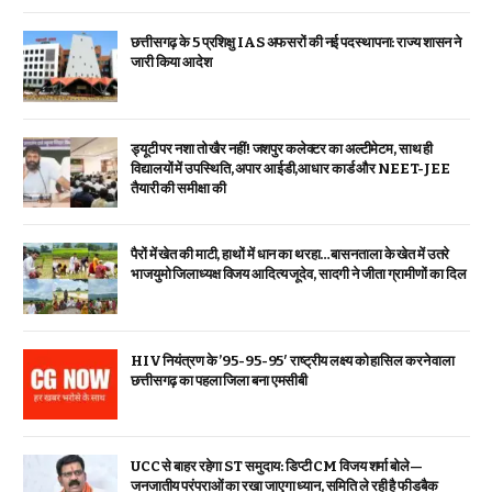
छत्तीसगढ़ के 5 प्रशिक्षु IAS अफसरों की नई पदस्थापना: राज्य शासन ने
जारी किया आदेश
ड्यूटी पर नशा तो खैर नहीं! जशपुर कलेक्टर का अल्टीमेटम, साथ ही
विद्यालयों में उपस्थिति, अपार आईडी,आधार कार्ड और NEET-JEE
तैयारी की समीक्षा की
पैरों में खेत की माटी, हाथों में धान का थरहा…बासनताला के खेत में उतरे
भाजयुमो जिलाध्यक्ष विजय आदित्य जूदेव, सादगी ने जीता ग्रामीणों का दिल
HIV नियंत्रण के ’95-95-95′ राष्ट्रीय लक्ष्य को हासिल करने वाला
छत्तीसगढ़ का पहला जिला बना एमसीबी
UCC से बाहर रहेगा ST समुदाय: डिप्टी CM विजय शर्मा बोले—
जनजातीय परंपराओं का रखा जाएगा ध्यान, समिति ले रही है फीडबैक