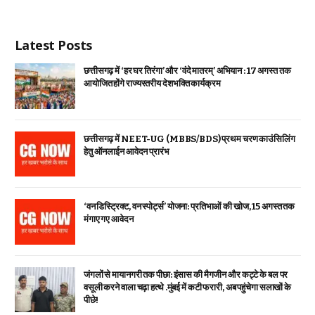
Latest Posts
छत्तीसगढ़ में ‘हर घर तिरंगा’ और ‘वंदे मातरम्’ अभियान : 17 अगस्त तक
आयोजित होंगे राज्यस्तरीय देशभक्ति कार्यक्रम
छत्तीसगढ़ में NEET-UG (MBBS/BDS) प्रथम चरण काउंसिलिंग
हेतु ऑनलाईन आवेदन प्रारंभ
‘वन डिस्ट्रिक्ट, वन स्पोर्ट्स’ योजना: प्रतिभाओं की खोज, 15 अगस्त तक
मंगाए गए आवेदन
जंगलों से मायानगरी तक पीछा: इंसास की मैगजीन और कट्टे के बल पर
वसूली करने वाला चढ़ा हत्थे .मुंबई में कटी फरारी, अब पहुंचेगा सलाखों के
पीछे!