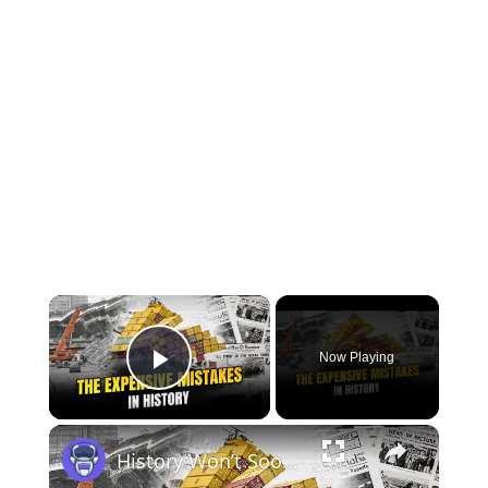
×
Now Playing
Play Video
×
History Won’t Soon Forget These Expensive Mistakes | 12am News