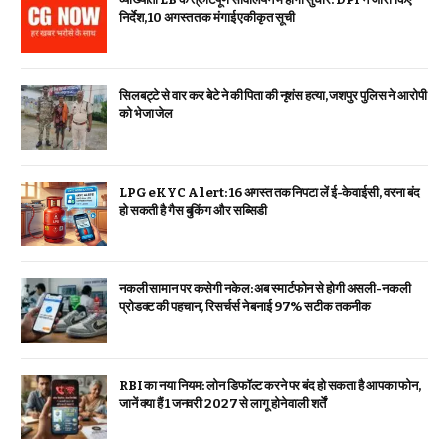
निर्देश, 10 अगस्त तक मंगाई एकीकृत सूची
सिलबट्टे से वार कर बेटे ने की पिता की नृशंस हत्या, जशपुर पुलिस ने आरोपी
को भेजा जेल
LPG eKYC Alert: 16 अगस्त तक निपटा लें ई-केवाईसी, वरना बंद
हो सकती है गैस बुकिंग और सब्सिडी
नकली सामान पर कसेगी नकेल: अब स्मार्टफोन से होगी असली-नकली
प्रोडक्ट की पहचान, रिसर्चर्स ने बनाई 97% सटीक तकनीक
RBI का नया नियम: लोन डिफॉल्ट करने पर बंद हो सकता है आपका फोन,
जानें क्या हैं 1 जनवरी 2027 से लागू होने वाली शर्तें