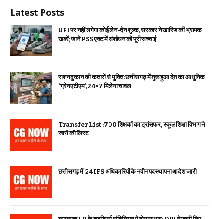
Latest Posts
UPI पर नहीं लगेगा कोई लेन-देन शुल्क, सरकार ने खारिज कीं भ्रामक
खबरें; जानें PSS एक्ट में संशोधन की पूरी सच्चाई
राशन दुकान की कतारों से मुक्ति: छत्तीसगढ़ में शुरू हुआ देश का आधुनिक
‘ग्रेन एटीएम’, 24×7 मिलेगा चावल
Transfer List :700 शिक्षकों का ट्रांसफर, स्कूल शिक्षा विभाग ने
जारी की लिस्ट
छत्तीसगढ़ में 24 IFS अधिकारियों के नवीन पदस्थापना आदेश जारी
व्याख्याता LB के त्रुटिपूर्ण संविलियन में होगा सुधार: DPI ने जारी किए