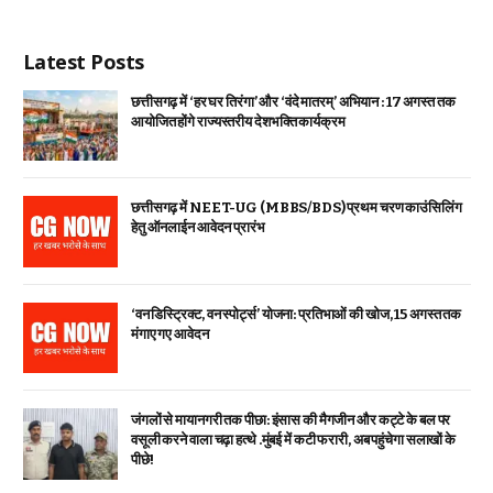
Latest Posts
छत्तीसगढ़ में ‘हर घर तिरंगा’ और ‘वंदे मातरम्’ अभियान : 17 अगस्त तक
आयोजित होंगे राज्यस्तरीय देशभक्ति कार्यक्रम
छत्तीसगढ़ में NEET-UG (MBBS/BDS) प्रथम चरण काउंसिलिंग
हेतु ऑनलाईन आवेदन प्रारंभ
‘वन डिस्ट्रिक्ट, वन स्पोर्ट्स’ योजना: प्रतिभाओं की खोज, 15 अगस्त तक
मंगाए गए आवेदन
जंगलों से मायानगरी तक पीछा: इंसास की मैगजीन और कट्टे के बल पर
वसूली करने वाला चढ़ा हत्थे .मुंबई में कटी फरारी, अब पहुंचेगा सलाखों के
पीछे!