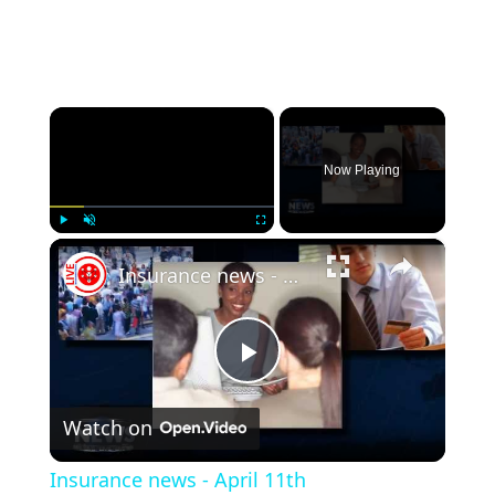
×
Now Playing
×
Play
Unmute
Fullscreen
Insurance news - April 11th
Play
Watch on
Video
Insurance news - April 11th