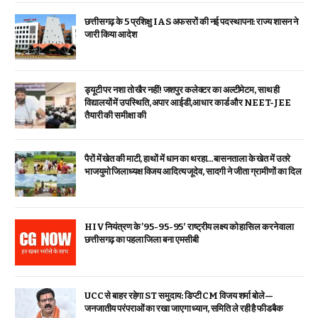
छत्तीसगढ़ के 5 प्रशिक्षु IAS अफसरों की नई पदस्थापना: राज्य शासन ने
जारी किया आदेश
ड्यूटी पर नशा तो खैर नहीं! जशपुर कलेक्टर का अल्टीमेटम, साथ ही
विद्यालयों में उपस्थिति, अपार आईडी,आधार कार्ड और NEET-JEE
तैयारी की समीक्षा की
पैरों में खेत की माटी, हाथों में धान का थरहा…बासनताला के खेत में उतरे
भाजयुमो जिलाध्यक्ष विजय आदित्य जूदेव, सादगी ने जीता ग्रामीणों का दिल
HIV नियंत्रण के ’95-95-95′ राष्ट्रीय लक्ष्य को हासिल करने वाला
छत्तीसगढ़ का पहला जिला बना एमसीबी
UCC से बाहर रहेगा ST समुदाय: डिप्टी CM विजय शर्मा बोले—
जनजातीय परंपराओं का रखा जाएगा ध्यान, समिति ले रही है फीडबैक