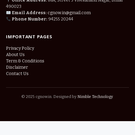
Office Address:
88A, Street 5 Vivekanand Nagar, Bhilai
490023
Email Address:
cgnow.in@gmail.com
Phone Number:
94255 20244
IMPORTANT PAGES
Privacy Policy
About Us
Term & Conditions
Disclaimer
Contact Us
© 2025 cgnow.in. Designed by
Nimble Technology
.