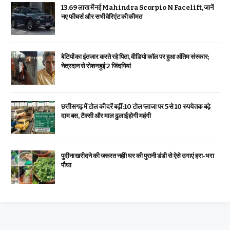
₹13.69 लाख में नई Mahindra Scorpio N Facelift, जानें
नए फीचर्स और सभी वेरिएंट की कीमत
बेटियों का इंतजार करते रहे पिता, वीडियो कॉल पर हुआ अंतिम संस्कार;
नेत्रदान से रोशन हुई 2 जिंदगियां
छत्तीसगढ़ में टोल की दरें बढ़ीं: 10 टोल प्लाजा पर 5 से 10 रुपये तक बढ़े
दाम बस, टैक्सी और माल ढुलाई होगी महंगी
पुदीना खरीदने की जरूरत नहीं! घर की पुरानी डंडी से ऐसे उगाएं हरा-भरा
पौधा