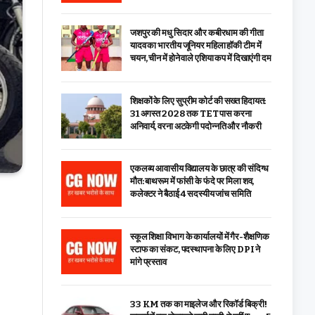
जशपुर की मधु सिदार और कबीरधाम की गीता
यादव का भारतीय जूनियर महिला हॉकी टीम में
चयन, चीन में होने वाले एशिया कप में दिखाएंगी दम
शिक्षकों के लिए सुप्रीम कोर्ट की सख्त हिदायत:
31 अगस्त 2028 तक TET पास करना
अनिवार्य, वरना अटकेगी पदोन्नति और नौकरी
एकलव्य आवासीय विद्यालय के छात्र की संदिग्ध
मौत: बाथरूम में फांसी के फंदे पर मिला शव,
कलेक्टर ने बैठाई 4 सदस्यीय जांच समिति
स्कूल शिक्षा विभाग के कार्यालयों में गैर-शैक्षणिक
स्टाफ का संकट, पदस्थापना के लिए DPI ने
मांगे प्रस्ताव
33 KM तक का माइलेज और रिकॉर्ड बिक्री!