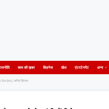
राजनीति
काम की ख़बर
बिज़नेस
खेल
एंटरटेनमेंट
अन्य
Top Models, जानिए डिटेल्स