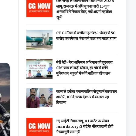
छत्तीसगढ़ कर्मचारी चयन मंडल नियम 2026
लागू: राजपत्र में अधिसूचना जारी, 15 गुना
अभ्यर्थी देंगे स्किल टेस्ट, नहीं आएगी प्रतीक्षा
सूची
CBG मॉडल में छत्तीसगढ़ नंबर-1: केंद्र से ₹50
करोड़ का स्पेशल फंड पाने वाला बना पहला राज्य
मेरी बेटी–मेरा अभिमान अभियान की शुरुआत:
CM साय की बड़ी घोषणा, हर गांव में बनेंगे
मुक्तिधाम; स्कूलों में बनेंगे बालिका शौचालय
पटना से दबोचा गया नाबालिग से दुष्कर्म का फरार
आरोपी, 10 दिन तक देशभर में बदलता रहा
ठिकाना
नए आईटी नियम लागू, AI कंटेंट पर लेबल
mandatory; 3 घंटे के भीतर हटानी होगी
गैरकानूनी सामग्री