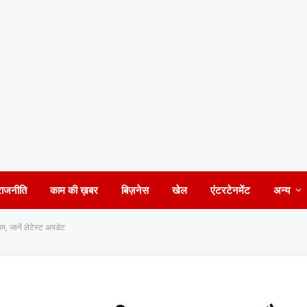
राजनीति
काम की ख़बर
बिज़नेस
खेल
एंटरटेनमेंट
अन्य
जानें लेटेस्ट अपडेट