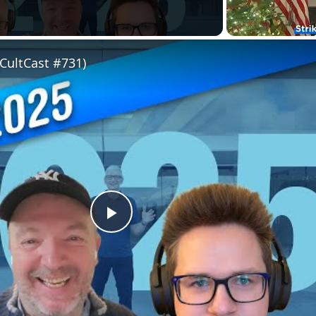
(CultCast #731)
Play
Video