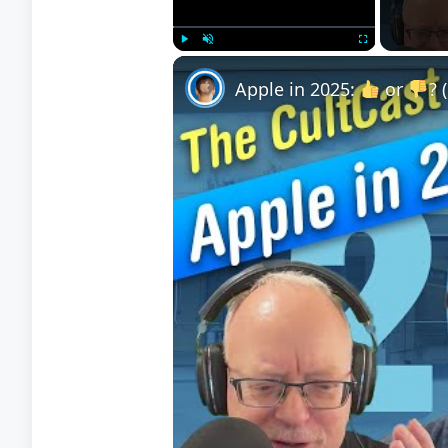
Play
Unmute
Fullscreen
Apple in 2025:
or
? 