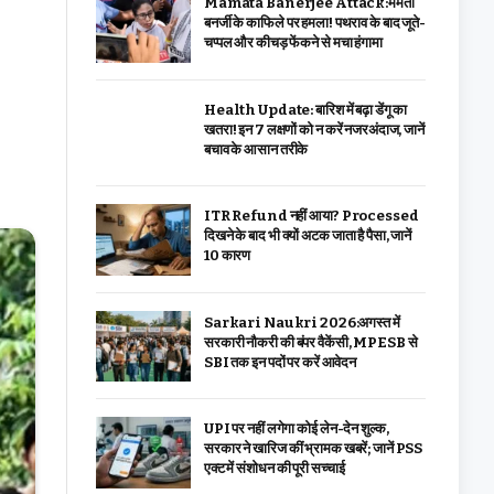
Mamata Banerjee Attack:ममता
बनर्जी के काफिले पर हमला! पथराव के बाद जूते-
चप्पल और कीचड़ फेंकने से मचा हंगामा
Health Update: बारिश में बढ़ा डेंगू का
खतरा! इन 7 लक्षणों को न करें नजरअंदाज, जानें
बचाव के आसान तरीके
ITR Refund नहीं आया? Processed
दिखने के बाद भी क्यों अटक जाता है पैसा, जानें
10 कारण
Sarkari Naukri 2026:अगस्त में
सरकारी नौकरी की बंपर वैकेंसी, MPESB से
SBI तक इन पदों पर करें आवेदन
UPI पर नहीं लगेगा कोई लेन-देन शुल्क,
सरकार ने खारिज कीं भ्रामक खबरें; जानें PSS
एक्ट में संशोधन की पूरी सच्चाई