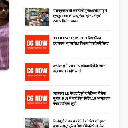
राशन दुकान की कतारों से मुक्ति: छत्तीसगढ़ में
शुरू हुआ देश का आधुनिक ‘ग्रेन एटीएम’,
24×7 मिलेगा चावल
Transfer List :700 शिक्षकों का
ट्रांसफर, स्कूल शिक्षा विभाग ने जारी की लिस्ट
छत्तीसगढ़ में 24 IFS अधिकारियों के नवीन
पदस्थापना आदेश जारी
व्याख्याता LB के त्रुटिपूर्ण संविलियन में होगा
सुधार: DPI ने जारी किए निर्देश, 10 अगस्त तक
मंगाई एकीकृत सूची
सिलबट्टे से वार कर बेटे ने की पिता की नृशंस
हत्या, जशपुर पुलिस ने आरोपी को भेजा जेल