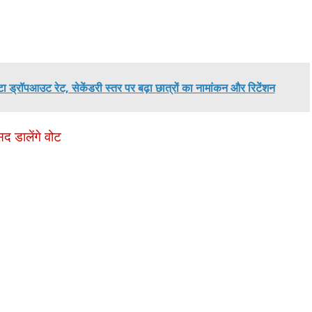
ें घटा ड्रॉपआउट रेट, सेकेंडरी स्तर पर बढ़ा छात्रों का नामांकन और रिटेंशन
द डालेंगे वोट