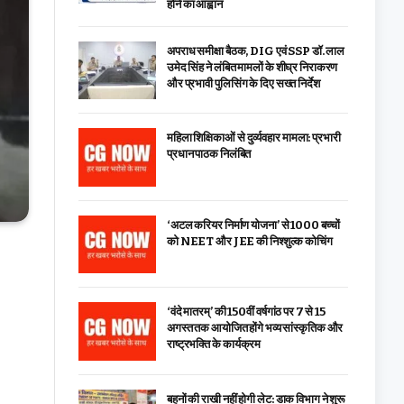
होने का आह्वान
अपराध समीक्षा बैठक, DIG एवं SSP डॉ. लाल
उमेद सिंह ने लंबित मामलों के शीघ्र निराकरण
और प्रभावी पुलिसिंग के दिए सख्त निर्देश
महिला शिक्षिकाओं से दुर्व्यवहार मामला: प्रभारी
प्रधान पाठक निलंबित
‘अटल करियर निर्माण योजना’ से 1000 बच्चों
को NEET और JEE की निश्शुल्क कोचिंग
‘वंदे मातरम्’ की 150वीं वर्षगांठ पर 7 से 15
अगस्त तक आयोजित होंगे भव्य सांस्कृतिक और
राष्ट्रभक्ति के कार्यक्रम
बहनों की राखी नहीं होगी लेट: डाक विभाग ने शुरू