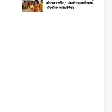
की स्पेशल सर्विस, ₹10 के वॉटरप्रूफ लिफाफे
और स्पेशल काउंटर्स तैयार