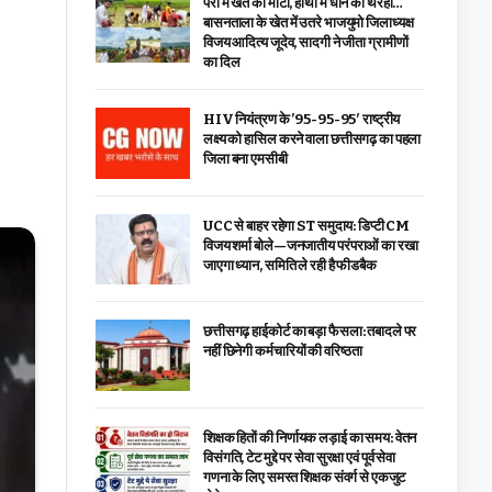
पैरों में खेत की माटी, हाथों में धान का थरहा…
बासनताला के खेत में उतरे भाजयुमो जिलाध्यक्ष
विजय आदित्य जूदेव, सादगी ने जीता ग्रामीणों
का दिल
HIV नियंत्रण के ’95-95-95′ राष्ट्रीय
लक्ष्य को हासिल करने वाला छत्तीसगढ़ का पहला
जिला बना एमसीबी
UCC से बाहर रहेगा ST समुदाय: डिप्टी CM
विजय शर्मा बोले—जनजातीय परंपराओं का रखा
जाएगा ध्यान, समिति ले रही है फीडबैक
छत्तीसगढ़ हाईकोर्ट का बड़ा फैसला: तबादले पर
नहीं छिनेगी कर्मचारियों की वरिष्ठता
शिक्षक हितों की निर्णायक लड़ाई का समय: वेतन
विसंगति, टेट मुद्दे पर सेवा सुरक्षा एवं पूर्व सेवा
गणना के लिए समस्त शिक्षक संवर्ग से एकजुट