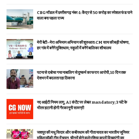
CBG मॉडल में छत्तीसगढ़ नंबर-1: केंद्र से ₹50 करोड़ का स्पेशल फंड पाने
वाला बना पहला राज्य
मेरी बेटी–मेरा अभिमान अभियान की शुरुआत: CM साय की बड़ी घोषणा,
हर गांव में बनेंगे मुक्तिधाम; स्कूलों में बनेंगे बालिका शौचालय
पटना से दबोचा गया नाबालिग से दुष्कर्म का फरार आरोपी, 10 दिन तक
देशभर में बदलता रहा ठिकाना
नए आईटी नियम लागू, AI कंटेंट पर लेबल mandatory; 3 घंटे के
भीतर हटानी होगी गैरकानूनी सामग्री
जशपुर की मधु सिदार और कबीरधाम की गीता यादव का भारतीय जूनियर
महिला हॉकी टीम में चयन, चीन में होने वाले एशिया कप में दिखाएंगी दम