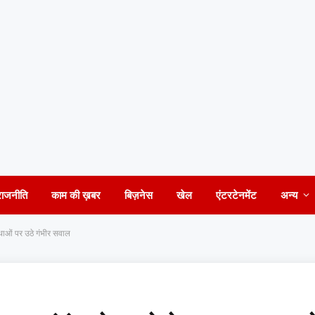
राजनीति
काम की ख़बर
बिज़नेस
खेल
एंटरटेनमेंट
अन्य
स्थाओं पर उठे गंभीर सवाल