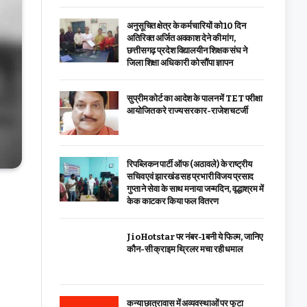
अनुसूचित क्षेत्र के कर्मचारियों को 10 दिन
अतिरिक्त अर्जित अवकाश देने की मांग,
छत्तीसगढ़ प्रदेश विद्यालयीन शिक्षक संघ ने
जिला शिक्षा अधिकारी को सौंपा ज्ञापन
सुप्रीम कोर्ट का आदेश के पालन में TET परीक्षा
आयोजित करे राज्य सरकार-राजेश चटर्जी
रिपब्लिकन पार्टी ऑफ (अठावले) के राष्ट्रीय
सचिव एवं झारखंड सह प्रभारी विजय प्रसाद
गुप्ता ने सेवा के साथ मनाया जन्मदिन, वृद्धाश्रम में
केक काटकर किया फल वितरण
JioHotstar पर नंबर-1 बनी ये फिल्म, जानिए
कौन-सी क्राइम थ्रिलर मचा रही धमाल
कन्या छात्रावास में अव्यवस्थाओं पर फूटा