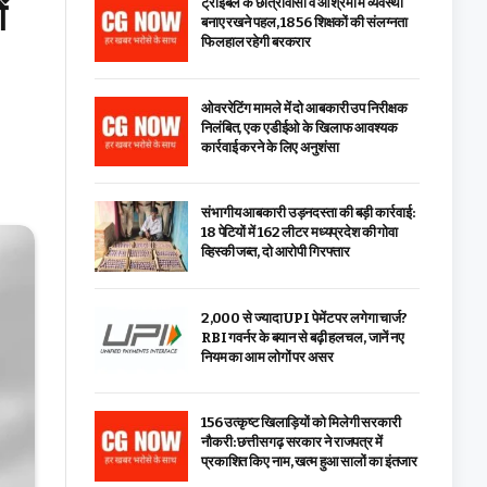
ं
ट्राइबल के छात्रावासों व आश्रमों में व्यवस्था
बनाए रखने पहल, 1856 शिक्षकों की संलग्नता
फिलहाल रहेगी बरकरार
ओवररेटिंग मामले में दो आबकारी उप निरीक्षक
निलंबित, एक एडीईओ के खिलाफ आवश्यक
कार्रवाई करने के लिए अनुशंसा
संभागीय आबकारी उड़नदस्ता की बड़ी कार्रवाई:
18 पेटियों में 162 लीटर मध्यप्रदेश की गोवा
व्हिस्की जब्त, दो आरोपी गिरफ्तार
₹2,000 से ज्यादा UPI पेमेंट पर लगेगा चार्ज?
RBI गवर्नर के बयान से बढ़ी हलचल, जानें नए
नियम का आम लोगों पर असर
156 उत्कृष्ट खिलाड़ियों को मिलेगी सरकारी
नौकरी: छत्तीसगढ़ सरकार ने राजपत्र में
प्रकाशित किए नाम, खत्म हुआ सालों का इंतजार