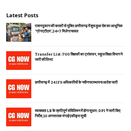
Latest Posts
राशन दुकान की कतारों से मुक्ति: छत्तीसगढ़ में शुरू हुआ देश का आधुनिक
‘ग्रेन एटीएम’, 24×7 मिलेगा चावल
Transfer List :700 शिक्षकों का ट्रांसफर, स्कूल शिक्षा विभाग ने
जारी की लिस्ट
छत्तीसगढ़ में 24 IFS अधिकारियों के नवीन पदस्थापना आदेश जारी
व्याख्याता LB के त्रुटिपूर्ण संविलियन में होगा सुधार: DPI ने जारी किए
निर्देश, 10 अगस्त तक मंगाई एकीकृत सूची