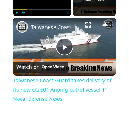
×
Play
Unmute
Fullscreen
Taiwanese Coast Guard takes delivery of its new CG 601 Anping patrol vessel 1' Naval defense News
Play
Watch on
Video
Taiwanese Coast Guard takes delivery of
its new CG 601 Anping patrol vessel 1'
Naval defense News