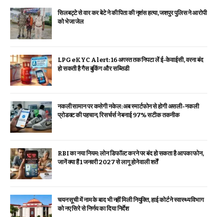
सिलबट्टे से वार कर बेटे ने की पिता की नृशंस हत्या, जशपुर पुलिस ने आरोपी
को भेजा जेल
LPG eKYC Alert: 16 अगस्त तक निपटा लें ई-केवाईसी, वरना बंद
हो सकती है गैस बुकिंग और सब्सिडी
नकली सामान पर कसेगी नकेल: अब स्मार्टफोन से होगी असली-नकली
प्रोडक्ट की पहचान, रिसर्चर्स ने बनाई 97% सटीक तकनीक
RBI का नया नियम: लोन डिफॉल्ट करने पर बंद हो सकता है आपका फोन,
जानें क्या हैं 1 जनवरी 2027 से लागू होने वाली शर्तें
चयन सूची में नाम के बाद भी नहीं मिली नियुक्ति, हाई कोर्ट ने स्वास्थ्य विभाग
को नए सिरे से निर्णय का दिया निर्देश