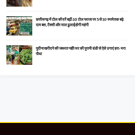
छत्तीसगढ़ में टोल की दरें बढ़ीं: 10 टोल प्लाजा पर 5 से 10 रुपये तक बढ़े
दाम बस, टैक्सी और माल ढुलाई होगी महंगी
पुदीना खरीदने की जरूरत नहीं! घर की पुरानी डंडी से ऐसे उगाएं हरा-भरा
पौधा