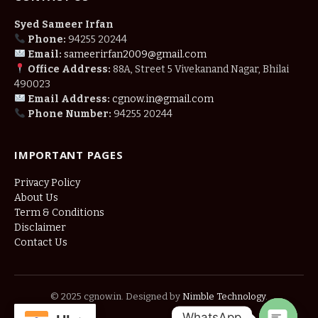
Syed Sameer Irfan
Phone:
94255 20244
Email:
sameerirfan2009@gmail.com
Office Address:
88A, Street 5 Vivekanand Nagar, Bhilai
490023
Email Address:
cgnow.in@gmail.com
Phone Number:
94255 20244
IMPORTANT PAGES
Privacy Policy
About Us
Term & Conditions
Disclaimer
Contact Us
© 2025 cgnow.in. Designed by
Nimble Technology
.
WhatsApp