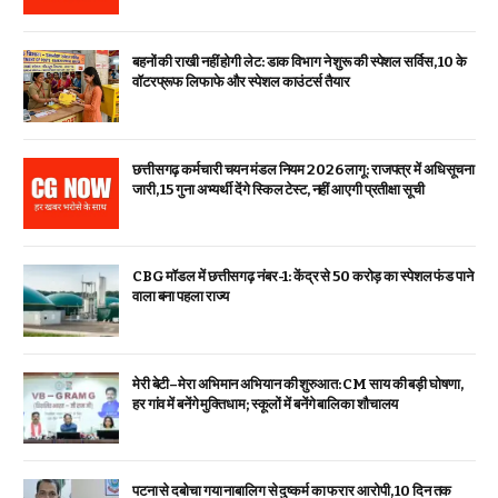
बहनों की राखी नहीं होगी लेट: डाक विभाग ने शुरू की स्पेशल सर्विस, ₹10 के
वॉटरप्रूफ लिफाफे और स्पेशल काउंटर्स तैयार
छत्तीसगढ़ कर्मचारी चयन मंडल नियम 2026 लागू: राजपत्र में अधिसूचना
जारी, 15 गुना अभ्यर्थी देंगे स्किल टेस्ट, नहीं आएगी प्रतीक्षा सूची
CBG मॉडल में छत्तीसगढ़ नंबर-1: केंद्र से ₹50 करोड़ का स्पेशल फंड पाने
वाला बना पहला राज्य
मेरी बेटी–मेरा अभिमान अभियान की शुरुआत: CM साय की बड़ी घोषणा,
हर गांव में बनेंगे मुक्तिधाम; स्कूलों में बनेंगे बालिका शौचालय
पटना से दबोचा गया नाबालिग से दुष्कर्म का फरार आरोपी, 10 दिन तक