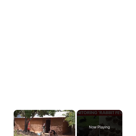
×
Now Playing