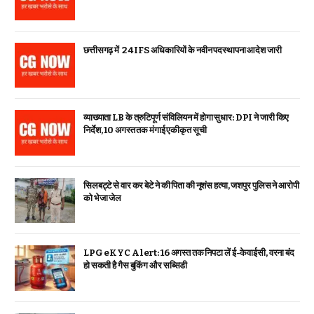
छत्तीसगढ़ में 24 IFS अधिकारियों के नवीन पदस्थापना आदेश जारी
व्याख्याता LB के त्रुटिपूर्ण संविलियन में होगा सुधार: DPI ने जारी किए
निर्देश, 10 अगस्त तक मंगाई एकीकृत सूची
सिलबट्टे से वार कर बेटे ने की पिता की नृशंस हत्या, जशपुर पुलिस ने आरोपी
को भेजा जेल
LPG eKYC Alert: 16 अगस्त तक निपटा लें ई-केवाईसी, वरना बंद
हो सकती है गैस बुकिंग और सब्सिडी