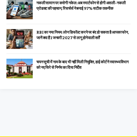
नकली सामान पर कसेगी नकेल: अब स्मार्टफोन से होगी असली-नकली
प्रोडक्ट की पहचान, रिसर्चर्स ने बनाई 97% सटीक तकनीक
RBI का नया नियम: लोन डिफॉल्ट करने पर बंद हो सकता है आपका फोन,
जानें क्या हैं 1 जनवरी 2027 से लागू होने वाली शर्तें
चयन सूची में नाम के बाद भी नहीं मिली नियुक्ति, हाई कोर्ट ने स्वास्थ्य विभाग
को नए सिरे से निर्णय का दिया निर्देश