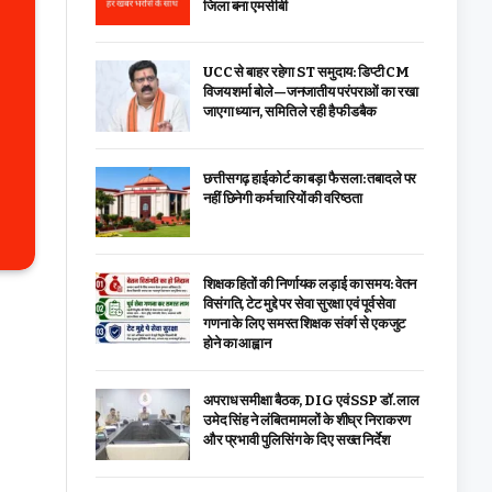
जिला बना एमसीबी
UCC से बाहर रहेगा ST समुदाय: डिप्टी CM
विजय शर्मा बोले—जनजातीय परंपराओं का रखा
जाएगा ध्यान, समिति ले रही है फीडबैक
छत्तीसगढ़ हाईकोर्ट का बड़ा फैसला: तबादले पर
नहीं छिनेगी कर्मचारियों की वरिष्ठता
शिक्षक हितों की निर्णायक लड़ाई का समय: वेतन
विसंगति, टेट मुद्दे पर सेवा सुरक्षा एवं पूर्व सेवा
गणना के लिए समस्त शिक्षक संवर्ग से एकजुट
होने का आह्वान
अपराध समीक्षा बैठक, DIG एवं SSP डॉ. लाल
उमेद सिंह ने लंबित मामलों के शीघ्र निराकरण
और प्रभावी पुलिसिंग के दिए सख्त निर्देश