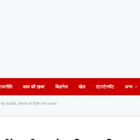
राजनीति
काम की ख़बर
बिज़नेस
खेल
एंटरटेनमेंट
अन्य
र पर नई उपलब्धि, विकास को मिलेगा नया आयाम