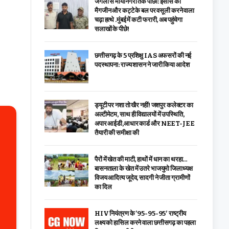
जंगलों से मायानगरी तक पीछा: इंसास की
मैगजीन और कट्टे के बल पर वसूली करने वाला
चढ़ा हत्थे .मुंबई में कटी फरारी, अब पहुंचेगा
सलाखों के पीछे!
छत्तीसगढ़ के 5 प्रशिक्षु IAS अफसरों की नई
पदस्थापना: राज्य शासन ने जारी किया आदेश
ड्यूटी पर नशा तो खैर नहीं! जशपुर कलेक्टर का
अल्टीमेटम, साथ ही विद्यालयों में उपस्थिति,
अपार आईडी,आधार कार्ड और NEET-JEE
तैयारी की समीक्षा की
पैरों में खेत की माटी, हाथों में धान का थरहा…
बासनताला के खेत में उतरे भाजयुमो जिलाध्यक्ष
विजय आदित्य जूदेव, सादगी ने जीता ग्रामीणों
का दिल
HIV नियंत्रण के ’95-95-95′ राष्ट्रीय
लक्ष्य को हासिल करने वाला छत्तीसगढ़ का पहला